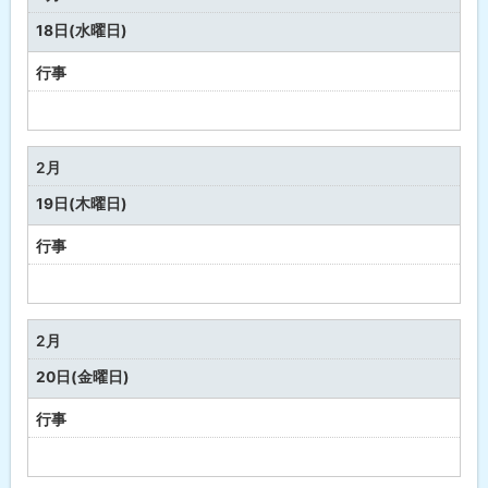
・
18日(水曜日)
健
康
行事
予
定
な
2月
し
19日(木曜日)
行事
予
定
な
2月
し
20日(金曜日)
行事
予
定