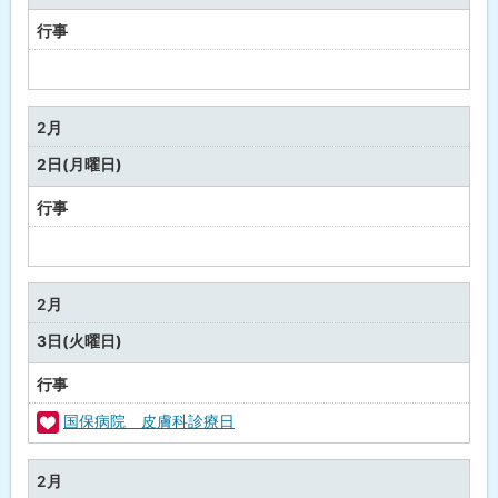
月
行事
予
定
な
2月
し
2日(月曜日)
行事
予
定
な
2月
し
3日(火曜日)
行事
国保病院 皮膚科診療日
福
祉
2月