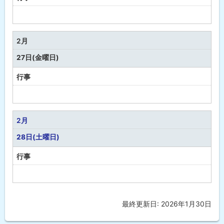
予
定
な
2月
し
27日(金曜日)
行事
予
定
な
2月
し
28日(土曜日)
行事
予
定
な
最終更新日:
2026年1月30日
ト
し
ッ