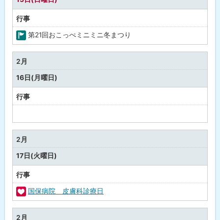
行事
第21回おこっぺミニミニ冬まつり
町
の
2月
行
16日(月曜日)
事
行事
予
定
な
2月
し
17日(火曜日)
行事
国保病院 皮膚科診療日
福
祉
2月