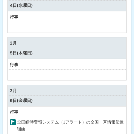
・
4日(水曜日)
健
康
行事
予
定
な
2月
し
5日(木曜日)
行事
予
定
な
2月
し
6日(金曜日)
行事
全国瞬時警報システム（Jアラート）の全国一斉情報伝達
町
訓練