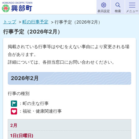
表示設定
検索
メニュー
サ
北海道興部
イ
本
ト
トップ
町の行事予定
行事予定（2026年2月）
内
町
文
行事予定（2026年2月）
HOKKAIDO OKOPPE TOWN
へ
メ
掲載されている行事等はやむをえない事由により変更される場
ニ
合があります。
ュ
詳細については、各担当窓口にお問い合わせください。
ー
ペ
ー
2026年2月
へ
ジ
内
目
行事の種別
次
：町の主な行事
2
0
：福祉・健康関連行事
2
6
年
2月
0
2
1日(日曜日)