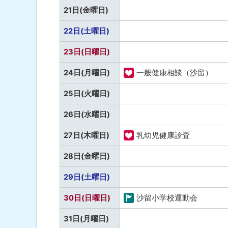
定
し
予
21日(金曜日)
康
な
定
し
予
22日(土曜日)
な
定
し
予
23日(日曜日)
な
定
し
24日(月曜日)
一般健康相談（沙留）
な
福
し
予
25日(火曜日)
祉
定
・
予
26日(水曜日)
な
健
定
し
27日(木曜日)
乳幼児健康診査
康
な
福
し
予
28日(金曜日)
祉
定
・
予
29日(土曜日)
な
健
定
し
30日(日曜日)
沙留小学校運動会
康
な
町
し
予
31日(月曜日)
の