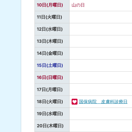
定
し
10日(月曜日)
山の日
な
し
予
11日(火曜日)
定
予
12日(水曜日)
な
定
し
予
13日(木曜日)
な
定
し
予
14日(金曜日)
な
定
し
予
15日(土曜日)
な
定
し
予
16日(日曜日)
な
定
し
予
17日(月曜日)
な
定
し
18日(火曜日)
国保病院 皮膚科診療日
な
福
し
予
19日(水曜日)
祉
定
・
予
20日(木曜日)
な
健