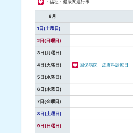
：福祉・健康関連行事
08
ト
月
ッ
8月
プ
予
1日(土曜日)
へ
定
戻
予
2日(日曜日)
な
る
定
し
予
3日(月曜日)
な
定
し
4日(火曜日)
国保病院 皮膚科診療日
な
福
し
予
5日(水曜日)
祉
定
・
予
6日(木曜日)
な
健
定
し
予
7日(金曜日)
康
な
定
し
予
8日(土曜日)
な
定
し
予
9日(日曜日)
な