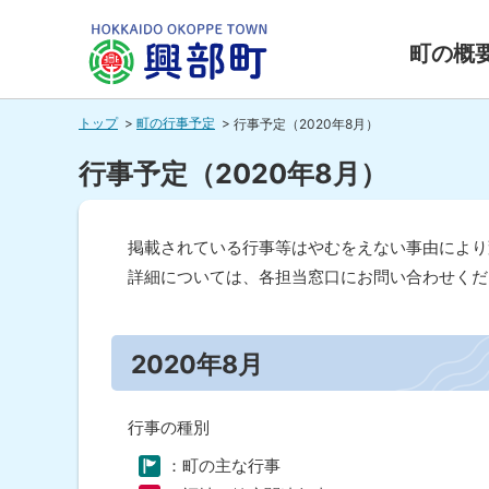
本
本
文
文
町の概
へ
へ
北海道興
メ
戻
トップ
町の行事予定
行事予定（2020年8月）
ニ
る
部町
ュ
メ
行事予定（2020年8月）
ー
ニ
HOKKAIDO OKOPPE TOWN
へ
ュ
掲載されている行事等はやむをえない事由により
ー
詳細については、各担当窓口にお問い合わせくだ
へ
ペ
戻
ー
る
ジ
2020年8月
内
ペ
目
ー
次
行事の種別
ジ
20
20
：町の主な行事
の
年