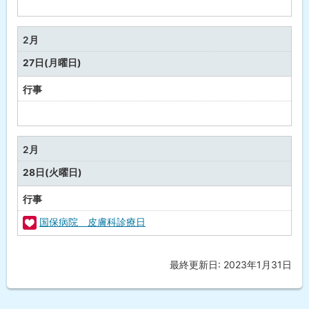
予
定
な
2月
し
27日(月曜日)
行事
予
定
な
2月
し
28日(火曜日)
行事
国保病院 皮膚科診療日
福
祉
最終更新日:
2023年1月31日
ト
・
ッ
健
プ
康