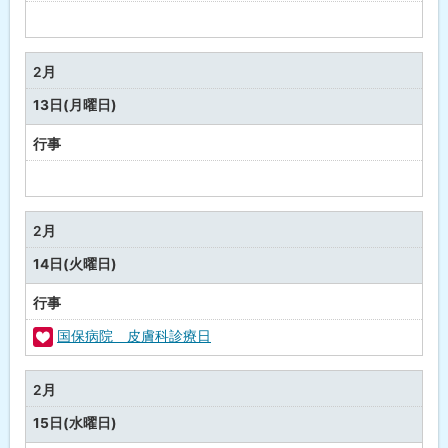
予
定
な
2月
し
13日(月曜日)
行事
予
定
な
2月
し
14日(火曜日)
行事
国保病院 皮膚科診療日
福
祉
2月
・
15日(水曜日)
健