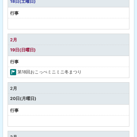
18日(土曜日)
行事
予
定
な
2月
し
19日(日曜日)
行事
第18回おこっぺミニミニ冬まつり
町
の
2月
行
20日(月曜日)
事
行事
予
定
な
2月