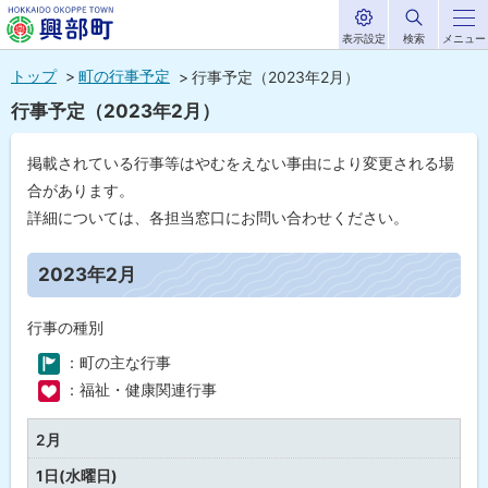
表示設定
検索
メニュー
サ
北海道興部
イ
本
ト
トップ
町の行事予定
行事予定（2023年2月）
内
町
文
行事予定（2023年2月）
HOKKAIDO OKOPPE TOWN
へ
メ
掲載されている行事等はやむをえない事由により変更される場
ニ
合があります。
ュ
詳細については、各担当窓口にお問い合わせください。
ー
ペ
ー
2023年2月
へ
ジ
内
目
行事の種別
次
：町の主な行事
2
0
：福祉・健康関連行事
2
3
年
2月
0
2
1日(水曜日)