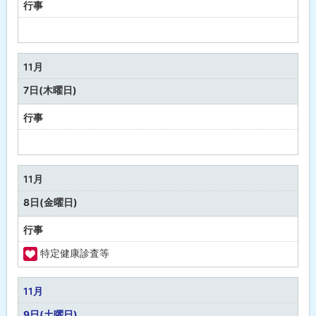
康
行事
予
定
な
11月
し
7日(木曜日)
行事
予
定
な
11月
し
8日(金曜日)
行事
特定健康診査等
福
祉
11月
・
9日(土曜日)