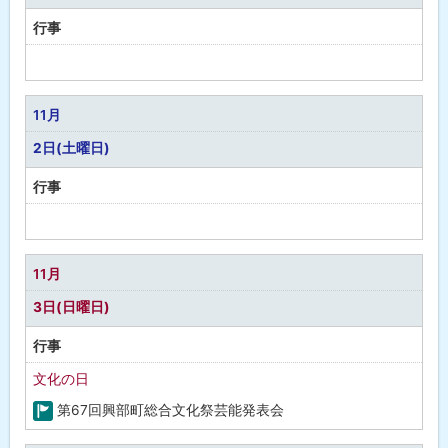
行事
予
定
な
11月
し
2日(土曜日)
行事
予
定
な
11月
し
3日(日曜日)
行事
文化の日
第67回興部町総合文化祭芸能発表会
町