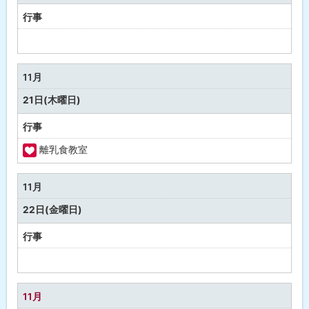
康
行事
予
定
な
11月
し
21日(木曜日)
行事
離乳食教室
福
祉
11月
・
22日(金曜日)
健
康
行事
予
定
な
11月
し