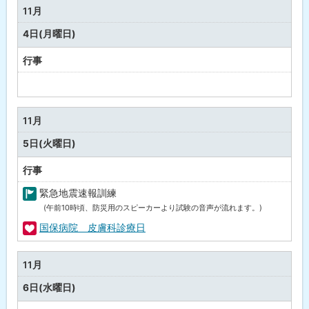
の
11月
行
4日(月曜日)
事
行事
予
定
な
11月
し
5日(火曜日)
行事
緊急地震速報訓練
(午前10時頃、防災用のスピーカーより試験の音声が流れます。)
町
の
国保病院 皮膚科診療日
行
福
事
祉
11月
・
6日(水曜日)
健