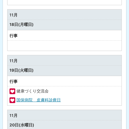
定
な
11月
し
18日(月曜日)
行事
予
定
な
11月
し
19日(火曜日)
行事
健康づくり交流会
福
国保病院 皮膚科診療日
祉
福
・
祉
11月
健
・
20日(水曜日)
康
健