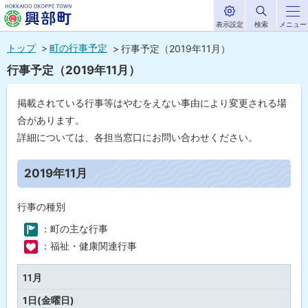
表示設定
検索
メニュー
サ
北海道興部
イ
本
ト
トップ
町の行事予定
行事予定（2019年11月）
内
町
文
行事予定（2019年11月）
HOKKAIDO OKOPPE TOWN
へ
メ
掲載されている行事等はやむをえない事由により変更される場
ニ
合があります。
ュ
詳細については、各担当窓口にお問い合わせください。
ー
ペ
ー
2019年11月
へ
ジ
内
目
行事の種別
次
：町の主な行事
2
01
：福祉・健康関連行事
9
年
11
11月
月
1日(金曜日)