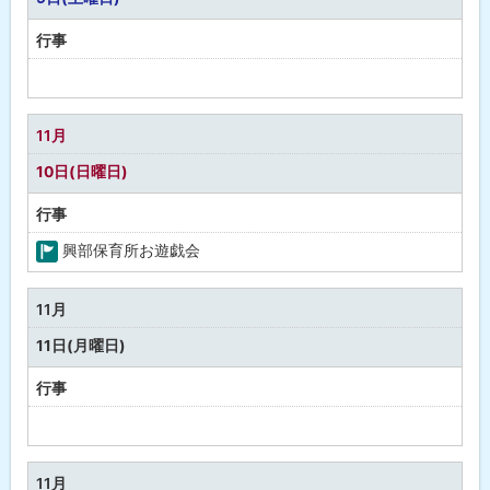
健
康
行事
予
定
な
11月
し
10日(日曜日)
行事
興部保育所お遊戯会
町
の
11月
行
11日(月曜日)
事
行事
予
定
な
11月