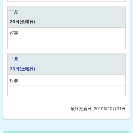
福
祉
11月
・
29日(金曜日)
健
康
行事
予
定
な
11月
し
30日(土曜日)
行事
予
定
な
最終更新日:
2019年10月31日
ト
し
ッ
プ
に