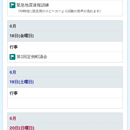
緊急地震速報訓練
(10時頃に防災用のスピーカーより試験の音声が流れます)
町
の
行
6月
事
18日(金曜日)
行事
第2回定例町議会
町
の
6月
行
19日(土曜日)
事
行事
予
定
な
6月
し
20日(日曜日)