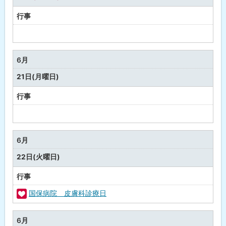
行事
予
定
な
6月
し
21日(月曜日)
行事
予
定
な
6月
し
22日(火曜日)
行事
国保病院 皮膚科診療日
福
祉
6月