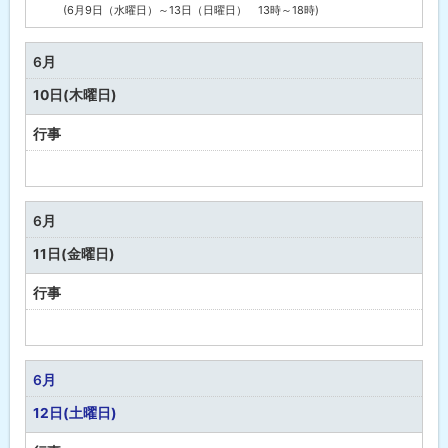
(6月9日（水曜日）～13日（日曜日） 13時～18時)
町
の
行
6月
事
10日(木曜日)
行事
予
定
な
6月
し
11日(金曜日)
行事
予
定
な
6月
し
12日(土曜日)