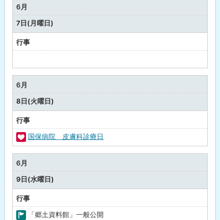
の
6月
行
7日(月曜日)
事
行事
予
定
な
6月
し
8日(火曜日)
行事
国保病院 皮膚科診療日
福
祉
6月
・
9日(水曜日)
健
康
行事
「郷土資料館」一般公開