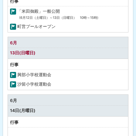
行事
「米田御殿」一般公開
(6月12日（土曜日）～13日（日曜日） 10時～15時)
町
の
町営プールオープン
行
町
事
の
6月
行
13日(日曜日)
事
行事
興部小学校運動会
町
沙留小学校運動会
の
町
行
の
6月
事
行
14日(月曜日)
事
行事
予