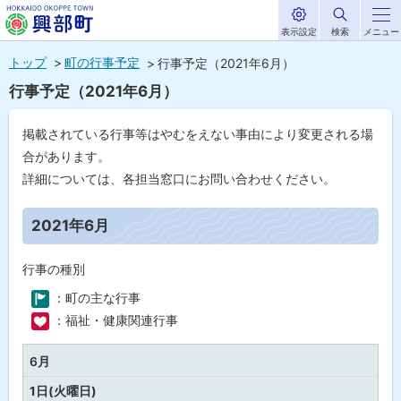
表示設定
検索
メニュー
サ
北海道興部
イ
本
ト
トップ
町の行事予定
行事予定（2021年6月）
内
町
文
行事予定（2021年6月）
HOKKAIDO OKOPPE TOWN
へ
メ
掲載されている行事等はやむをえない事由により変更される場
ニ
合があります。
ュ
詳細については、各担当窓口にお問い合わせください。
ー
ペ
ー
2021年6月
へ
ジ
内
目
行事の種別
次
：町の主な行事
2
0
：福祉・健康関連行事
21
年
0
6月
6
月
1日(火曜日)