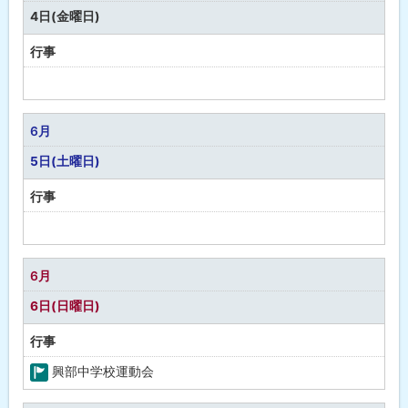
し
4日(金曜日)
行事
予
定
な
6月
し
5日(土曜日)
行事
予
定
な
6月
し
6日(日曜日)
行事
興部中学校運動会
町