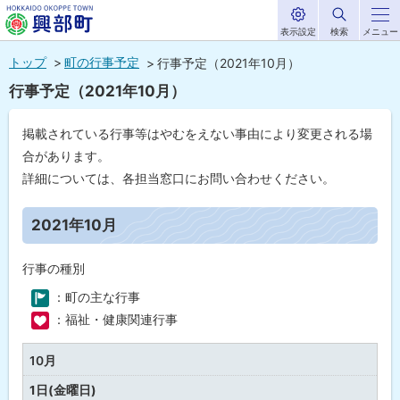
表示設定
検索
メニュー
サ
北海道興部
イ
本
ト
トップ
町の行事予定
行事予定（2021年10月）
内
町
文
行事予定（2021年10月）
HOKKAIDO OKOPPE TOWN
へ
メ
掲載されている行事等はやむをえない事由により変更される場
ニ
合があります。
ュ
詳細については、各担当窓口にお問い合わせください。
ー
ペ
ー
2021年10月
へ
ジ
内
目
行事の種別
次
：町の主な行事
2
0
：福祉・健康関連行事
21
年
10
10月
月
1日(金曜日)