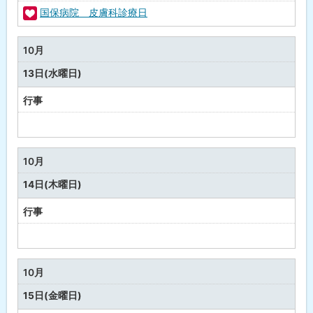
国保病院 皮膚科診療日
福
祉
10月
・
13日(水曜日)
健
康
行事
予
定
な
10月
し
14日(木曜日)
行事
予
定
な
10月
し
15日(金曜日)