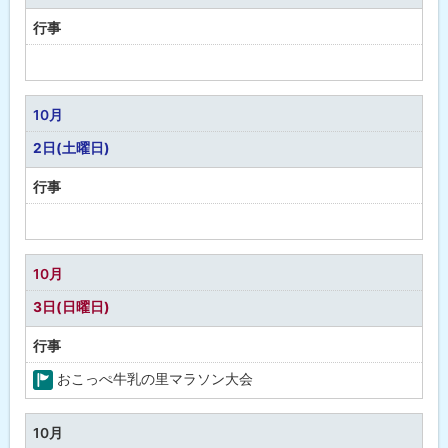
行事
予
定
な
10月
し
2日(土曜日)
行事
予
定
な
10月
し
3日(日曜日)
行事
おこっぺ牛乳の里マラソン大会
町
の
10月