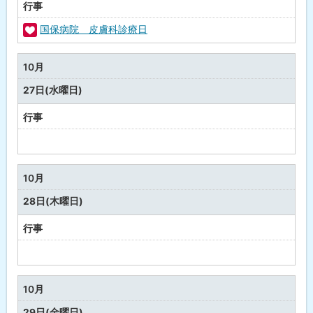
行事
国保病院 皮膚科診療日
福
祉
10月
・
27日(水曜日)
健
康
行事
予
定
な
10月
し
28日(木曜日)
行事
予
定
な
10月
し
29日(金曜日)