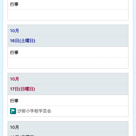
行事
予
定
な
10月
し
16日(土曜日)
行事
予
定
な
10月
し
17日(日曜日)
行事
沙留小学校学芸会
町
の
10月
行