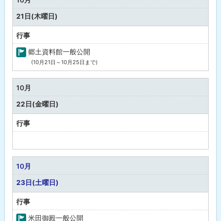
し
21日(木曜日)
行事
郷土資料館一般公開
(10月21日～10月25日まで)
町
の
行
10月
事
22日(金曜日)
行事
予
定
な
10月
し
23日(土曜日)
行事
米田御殿一般公開