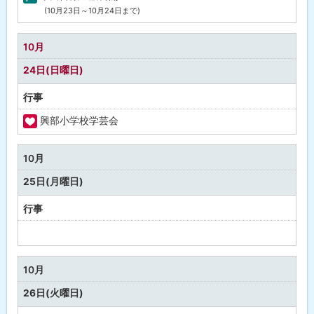
(10月23日～10月24日まで)
町
の
行
10月
事
24日(日曜日)
行事
興部小学校学芸会
福
祉
10月
・
25日(月曜日)
健
康
行事
予
定
な
10月
し
26日(火曜日)