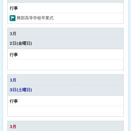
行事
興部高等学校卒業式
町
の
3月
行
2日(金曜日)
事
行事
予
定
な
3月
し
3日(土曜日)
行事
予
定
な
3月