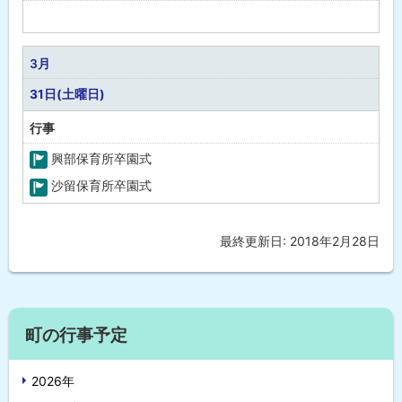
予
定
な
3月
し
31日(土曜日)
行事
興部保育所卒園式
町
沙留保育所卒園式
の
町
行
の
最終更新日:
2018年2月28日
ト
事
行
ッ
事
プ
に
サ
戻
町の行事予定
イ
る
2026年
ド