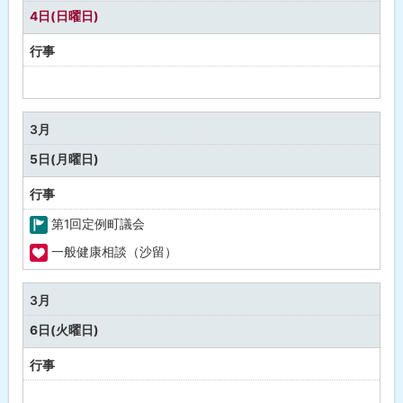
し
4日(日曜日)
行事
予
定
な
3月
し
5日(月曜日)
行事
第1回定例町議会
町
一般健康相談（沙留）
の
福
行
祉
3月
事
・
6日(火曜日)
健
康
行事
予