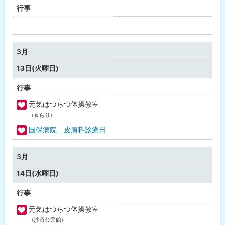
行事
予
定
な
3月
し
13日(火曜日)
行事
元気はつらつ体操教室
(きらり)
福
祉
国保病院 皮膚科診療日
・
福
健
祉
3月
康
・
14日(水曜日)
健
康
行事
元気はつらつ体操教室
(沙留公民館)
福