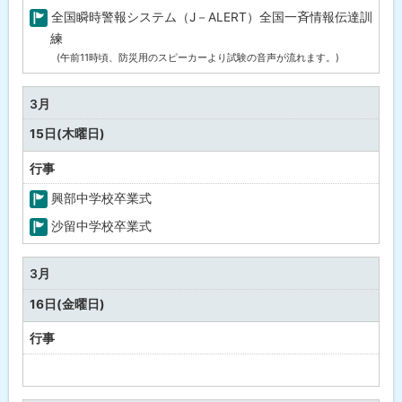
祉
全国瞬時警報システム（J－ALERT）全国一斉情報伝達訓
・
町
練
健
(午前11時頃、防災用のスピーカーより試験の音声が流れます。)
の
康
行
事
3月
15日(木曜日)
行事
興部中学校卒業式
町
沙留中学校卒業式
の
町
行
の
3月
事
行
16日(金曜日)
事
行事
予
定