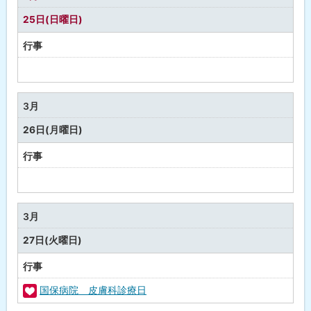
健
25日(日曜日)
康
行事
予
定
な
3月
し
26日(月曜日)
行事
予
定
な
3月
し
27日(火曜日)
行事
国保病院 皮膚科診療日
福