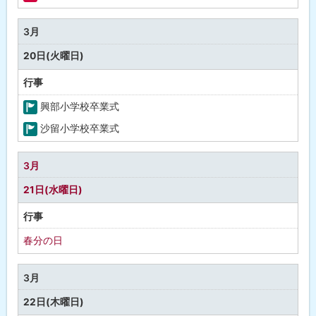
福
祉
3月
・
20日(火曜日)
健
康
行事
興部小学校卒業式
町
沙留小学校卒業式
の
町
行
の
3月
事
行
21日(水曜日)
事
行事
春分の日
3月
22日(木曜日)