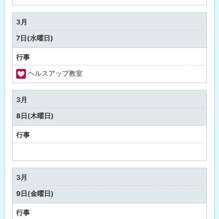
定
な
3月
し
7日(水曜日)
行事
ヘルスアップ教室
福
祉
3月
・
8日(木曜日)
健
康
行事
予
定
な
3月
し
9日(金曜日)
行事