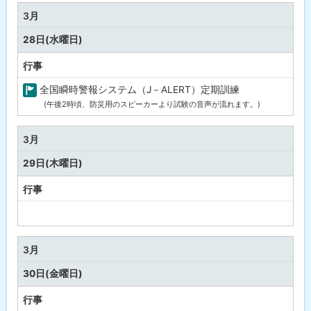
祉
3月
・
28日(水曜日)
健
康
行事
全国瞬時警報システム（J－ALERT）定期訓練
(午後2時頃、防災用のスピーカーより試験の音声が流れます。)
町
の
行
3月
事
29日(木曜日)
行事
予
定
な
3月
し
30日(金曜日)
行事