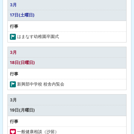
な
3月
し
17日(土曜日)
行事
はまなす幼稚園卒園式
町
の
3月
行
18日(日曜日)
事
行事
新興部中学校 校舎内覧会
町
の
3月
行
19日(月曜日)
事
行事
一般健康相談（沙留）