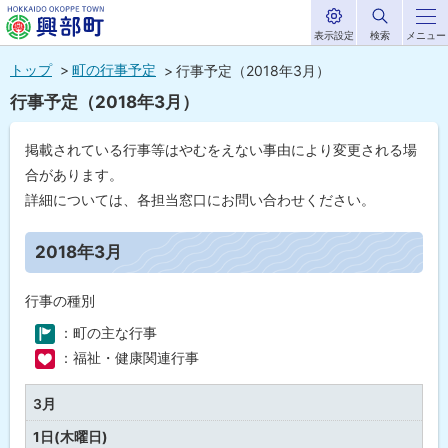
表示設定
検索
メニュー
サ
北海道興部
イ
本
ト
トップ
町の行事予定
行事予定（2018年3月）
内
町
文
行事予定（2018年3月）
HOKKAIDO OKOPPE TOWN
へ
メ
掲載されている行事等はやむをえない事由により変更される場
ニ
合があります。
ュ
詳細については、各担当窓口にお問い合わせください。
ー
ペ
ー
2018年3月
へ
ジ
内
目
行事の種別
次
：町の主な行事
2
01
：福祉・健康関連行事
8
年
0
3月
3
月
1日(木曜日)