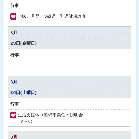
行事
1歳6か月児・3歳児・乳児健康診査
福
祉
3月
・
23日(金曜日)
健
康
行事
予
定
な
3月
し
24日(土曜日)
行事
生活支援体制整備事業住民説明会
(きらり)
福
祉
・
3月