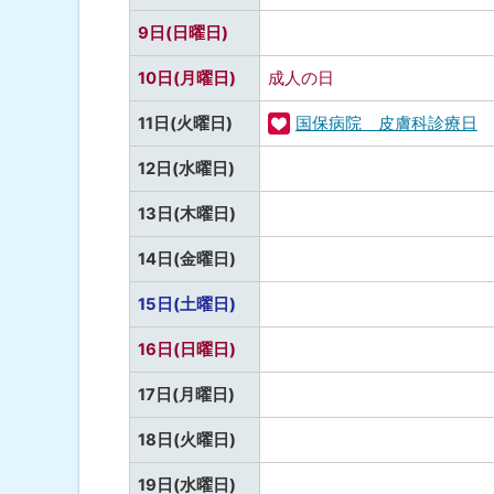
事
定
し
予
9日(日曜日)
な
定
し
10日(月曜日)
成人の日
な
し
11日(火曜日)
国保病院 皮膚科診療日
福
予
12日(水曜日)
祉
定
・
予
13日(木曜日)
な
健
定
し
予
14日(金曜日)
康
な
定
し
予
15日(土曜日)
な
定
し
予
16日(日曜日)
な
定
し
予
17日(月曜日)
な
定
し
予
18日(火曜日)
な
定
し
予
19日(水曜日)