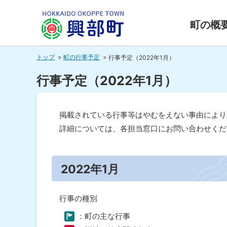
本
本
文
文
町の概
へ
へ
北海道興
メ
戻
トップ
町の行事予定
行事予定（2022年1月）
ニ
る
部町
ュ
メ
行事予定（2022年1月）
ー
ニ
HOKKAIDO OKOPPE TOWN
へ
ュ
掲載されている行事等はやむをえない事由により
ー
詳細については、各担当窓口にお問い合わせくだ
へ
ペ
戻
ー
る
ジ
2022年1月
内
ペ
目
ー
次
行事の種別
ジ
20
22
：町の主な行事
の
年