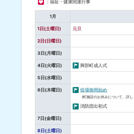
：福祉・健康関連行事
01
ト
月
ッ
1月
プ
1日(土曜日)
元旦
へ
戻
予
2日(日曜日)
る
定
予
3日(月曜日)
な
定
し
4日(火曜日)
興部町成人式
な
町
し
予
5日(水曜日)
の
定
行
6日(木曜日)
役場御用始め
な
事
町
(町施設のお休みについて、詳し
し
の
消防団出初式
行
町
予
7日(金曜日)
事
の
定
行
予
8日(土曜日)
な