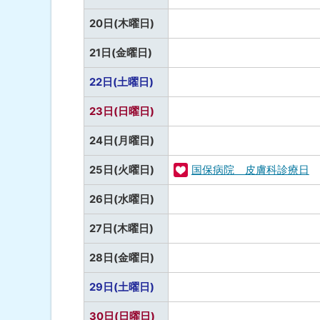
な
定
し
予
20日(木曜日)
な
定
し
予
21日(金曜日)
な
定
し
予
22日(土曜日)
な
定
し
予
23日(日曜日)
な
定
し
予
24日(月曜日)
な
定
し
25日(火曜日)
国保病院 皮膚科診療日
な
福
し
予
26日(水曜日)
祉
定
・
予
27日(木曜日)
な
健
定
し
予
28日(金曜日)
康
な
定
し
予
29日(土曜日)
な
定
し
予
30日(日曜日)