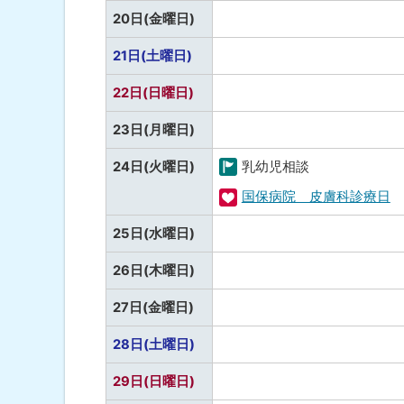
福
し
予
20日(金曜日)
祉
定
・
予
21日(土曜日)
な
健
定
し
予
22日(日曜日)
康
な
定
し
予
23日(月曜日)
な
定
し
24日(火曜日)
乳幼児相談
な
町
国保病院 皮膚科診療日
し
の
福
予
25日(水曜日)
行
祉
定
事
・
予
26日(木曜日)
な
健
定
し
予
27日(金曜日)
康
な
定
し
予
28日(土曜日)
な
定
し
予
29日(日曜日)
な
定