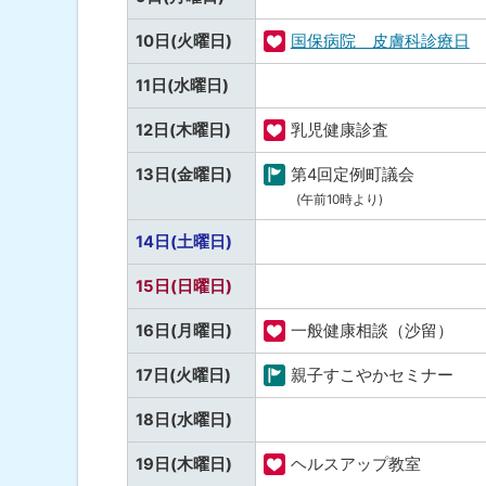
な
定
し
10日(火曜日)
国保病院 皮膚科診療日
な
福
し
予
11日(水曜日)
祉
定
・
12日(木曜日)
乳児健康診査
な
健
福
し
13日(金曜日)
第4回定例町議会
康
祉
町
(午前10時より)
・
の
健
予
14日(土曜日)
行
康
定
事
予
15日(日曜日)
な
定
し
16日(月曜日)
一般健康相談（沙留）
な
福
し
17日(火曜日)
親子すこやかセミナー
祉
町
・
予
18日(水曜日)
の
健
定
行
19日(木曜日)
ヘルスアップ教室
康
な
事