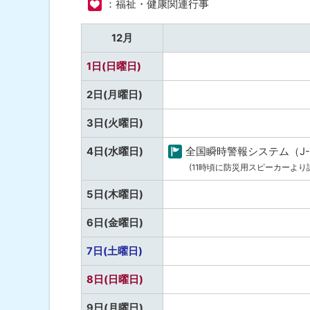
：福祉・健康関連行事
12
ト
月
ッ
12月
プ
予
1日(日曜日)
へ
定
戻
予
2日(月曜日)
な
る
定
し
予
3日(火曜日)
な
定
し
4日(水曜日)
全国瞬時警報システム（J
な
町
(11時頃に防災用スピーカーより
し
の
予
5日(木曜日)
行
定
事
予
6日(金曜日)
な
定
し
予
7日(土曜日)
な
定
し
予
8日(日曜日)
な
定
し
予
9日(月曜日)