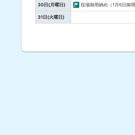
し
30日(月曜日)
役場御用納め（1月6日御
な
町
し
予
31日(火曜日)
の
定
行
な
事
ト
し
ッ
プ
に
戻
る