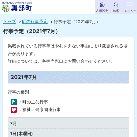
表示設定
検索
メニュー
サ
北海道興部
イ
本
ト
トップ
町の行事予定
行事予定（2021年7月）
内
町
文
行事予定（2021年7月）
HOKKAIDO OKOPPE TOWN
へ
メ
掲載されている行事等はやむをえない事由により変更される場
ニ
合があります。
ュ
詳細については、各担当窓口にお問い合わせください。
ー
ペ
ー
2021年7月
へ
ジ
内
目
行事の種別
次
：町の主な行事
2
0
：福祉・健康関連行事
21
年
0
7月
7
月
1日(木曜日)