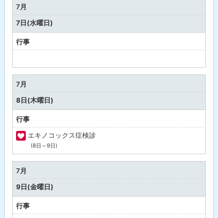
の
7月
行
7日(水曜日)
事
行事
予
定
な
7月
し
8日(木曜日)
行事
エキノコックス症検診
(8日～9日)
福
祉
・
7月
健
9日(金曜日)
康
行事