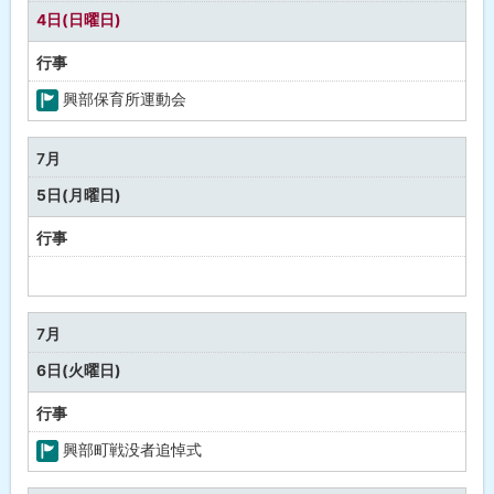
し
4日(日曜日)
行事
興部保育所運動会
町
の
7月
行
5日(月曜日)
事
行事
予
定
な
7月
し
6日(火曜日)
行事
興部町戦没者追悼式
町