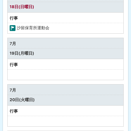
し
18日(日曜日)
行事
沙留保育所運動会
町
の
7月
行
19日(月曜日)
事
行事
予
定
な
7月
し
20日(火曜日)
行事
予
定