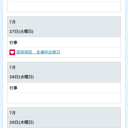
予
定
な
7月
し
27日(火曜日)
行事
国保病院 皮膚科診療日
福
祉
7月
・
28日(水曜日)
健
康
行事
予
定
な
7月
し
29日(木曜日)