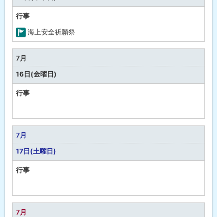
行事
海上安全祈願祭
町
の
7月
行
16日(金曜日)
事
行事
予
定
な
7月
し
17日(土曜日)
行事
予
定
な
7月