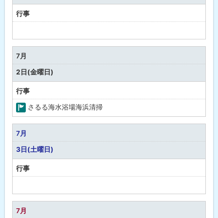
行事
予
定
な
7月
し
2日(金曜日)
行事
さるる海水浴場海浜清掃
町
の
7月
行
3日(土曜日)
事
行事
予
定
な
7月