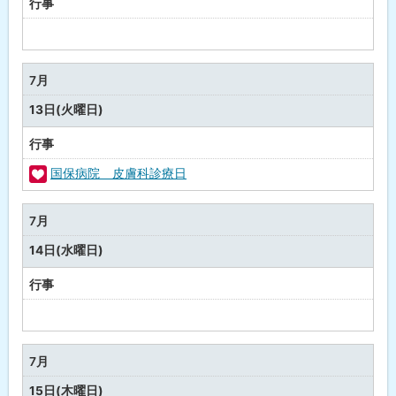
行事
予
定
な
7月
し
13日(火曜日)
行事
国保病院 皮膚科診療日
福
祉
7月
・
14日(水曜日)
健
康
行事
予
定
な
7月
し
15日(木曜日)