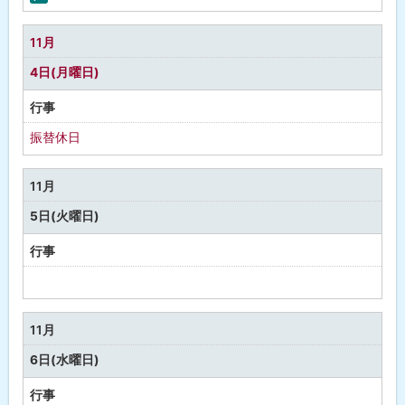
の
町
行
の
11月
事
行
4日(月曜日)
事
行事
振替休日
11月
5日(火曜日)
行事
予
定
な
11月
し
6日(水曜日)
行事