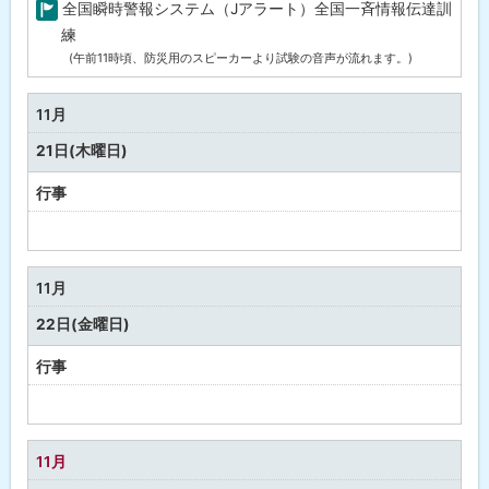
全国瞬時警報システム（Jアラート）全国一斉情報伝達訓
町
練
(午前11時頃、防災用のスピーカーより試験の音声が流れます。)
の
行
事
11月
21日(木曜日)
行事
予
定
な
11月
し
22日(金曜日)
行事
予
定
な
11月
し