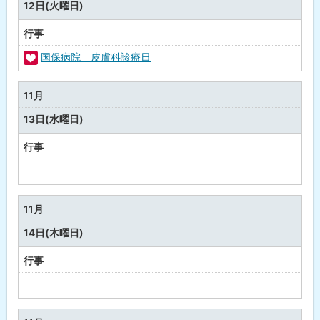
12日(火曜日)
行事
国保病院 皮膚科診療日
福
祉
11月
・
13日(水曜日)
健
康
行事
予
定
な
11月
し
14日(木曜日)
行事
予
定
な