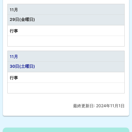
定
な
11月
し
29日(金曜日)
行事
予
定
な
11月
し
30日(土曜日)
行事
予
定
な
最終更新日:
2024年11月1日
ト
し
ッ
プ
に