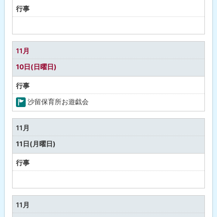
行事
予
定
な
11月
し
10日(日曜日)
行事
沙留保育所お遊戯会
町
の
11月
行
11日(月曜日)
事
行事
予
定
な
11月
し