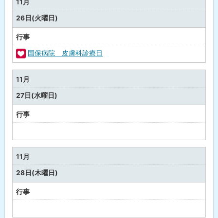
11月
し
26日(火曜日)
行事
国保病院 皮膚科診療日
福
祉
11月
・
27日(水曜日)
健
康
行事
予
定
な
11月
し
28日(木曜日)
行事
予