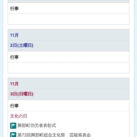
行事
予
定
な
11月
し
2日(土曜日)
行事
予
定
な
11月
し
3日(日曜日)
行事
文化の日
興部町功労者表彰式
町
第72回興部町総合文化祭 芸能発表会