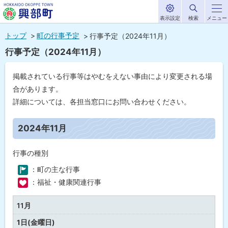
表示設定
検索
メニュー
サ
北海道興部
イ
本
ト
トップ
町の行事予定
行事予定（2024年11月）
内
町
文
行事予定（2024年11月）
HOKKAIDO OKOPPE TOWN
へ
メ
掲載されている行事等はやむをえない事由により変更される場
ニ
合があります。
ュ
詳細については、各担当窓口にお問い合わせください。
ー
ペ
ー
2024年11月
へ
ジ
内
目
行事の種別
次
：町の主な行事
2
0
：福祉・健康関連行事
2
4
年
11月
11
月
1日(金曜日)