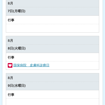
の
8月
行
7日(月曜日)
事
行事
予
定
な
8月
し
8日(火曜日)
行事
国保病院 皮膚科診療日
福
祉
8月
・
9日(水曜日)
健
康
行事
予