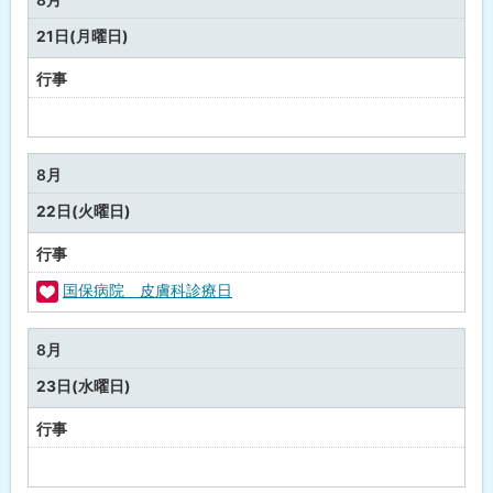
し
21日(月曜日)
行事
予
定
な
8月
し
22日(火曜日)
行事
国保病院 皮膚科診療日
福
祉
8月
・
23日(水曜日)
健
康
行事
予
定