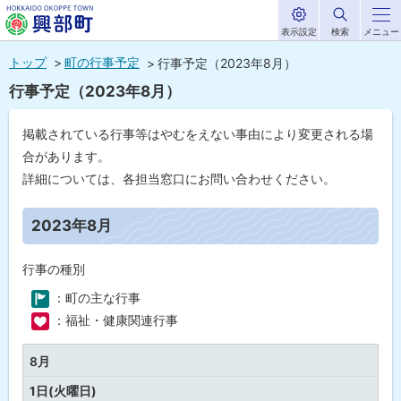
表示設定
検索
メニュー
サ
北海道興部
イ
本
ト
トップ
町の行事予定
行事予定（2023年8月）
内
町
文
行事予定（2023年8月）
HOKKAIDO OKOPPE TOWN
へ
メ
掲載されている行事等はやむをえない事由により変更される場
ニ
合があります。
ュ
詳細については、各担当窓口にお問い合わせください。
ー
ペ
ー
2023年8月
へ
ジ
内
目
行事の種別
次
：町の主な行事
2
0
：福祉・健康関連行事
2
3
年
8月
0
8
1日(火曜日)