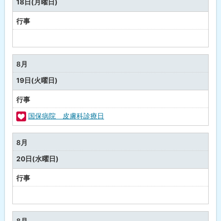
18日(月曜日)
行事
予
定
な
8月
し
19日(火曜日)
行事
国保病院 皮膚科診療日
福
祉
8月
・
20日(水曜日)
健
康
行事
予
定
な
8月