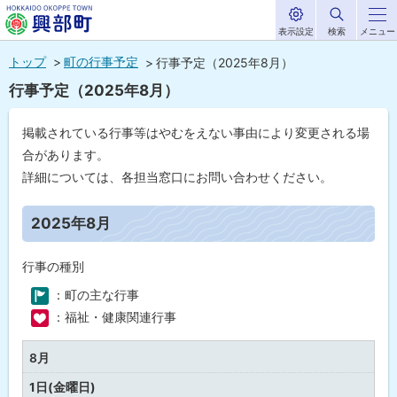
表示設定
検索
メニュー
サ
北海道興部
イ
本
ト
トップ
町の行事予定
行事予定（2025年8月）
内
町
文
行事予定（2025年8月）
HOKKAIDO OKOPPE TOWN
へ
メ
掲載されている行事等はやむをえない事由により変更される場
ニ
合があります。
ュ
詳細については、各担当窓口にお問い合わせください。
ー
ペ
ー
2025年8月
へ
ジ
内
目
行事の種別
次
：町の主な行事
2
0
：福祉・健康関連行事
2
5
年
8月
0
8
1日(金曜日)