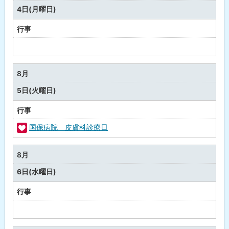
行
4日(月曜日)
事
行事
予
定
な
8月
し
5日(火曜日)
行事
国保病院 皮膚科診療日
福
祉
8月
・
6日(水曜日)
健
康
行事
予
定