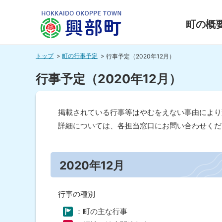
本
本
文
文
町の概
へ
へ
北海道興
メ
戻
トップ
町の行事予定
行事予定（2020年12月）
ニ
る
部町
ュ
メ
行事予定（2020年12月）
ー
ニ
HOKKAIDO OKOPPE TOWN
へ
ュ
掲載されている行事等はやむをえない事由により
ー
詳細については、各担当窓口にお問い合わせくだ
へ
ペ
戻
ー
る
ジ
2020年12月
内
ペ
目
ー
次
行事の種別
ジ
20
20
：町の主な行事
の
年