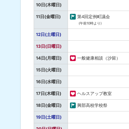
定
・
予
10日(木曜日)
な
健
定
し
11日(金曜日)
第4回定例町議会
康
な
町
(午前10時より)
し
の
予
12日(土曜日)
行
定
事
予
13日(日曜日)
な
定
し
14日(月曜日)
一般健康相談（沙留）
な
福
し
予
15日(火曜日)
祉
定
・
予
16日(水曜日)
な
健
定
し
17日(木曜日)
ヘルスアップ教室
康
な
福
し
18日(金曜日)
興部高校学校祭
祉
町
・
予
19日(土曜日)
の
健
定
行
予
20日(日曜日)