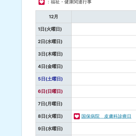
：福祉・健康関連行事
12
ト
月
ッ
12月
プ
予
1日(火曜日)
へ
定
戻
予
2日(水曜日)
な
る
定
し
予
3日(木曜日)
な
定
し
予
4日(金曜日)
な
定
し
予
5日(土曜日)
な
定
し
予
6日(日曜日)
な
定
し
予
7日(月曜日)
な
定
し
8日(火曜日)
国保病院 皮膚科診療日
な
福
し
予
9日(水曜日)
祉