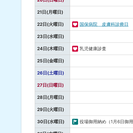
康
な
事
定
し
予
21日(月曜日)
な
定
し
22日(火曜日)
国保病院 皮膚科診療日
な
福
し
予
23日(水曜日)
祉
定
・
24日(木曜日)
乳児健康診査
な
健
福
し
予
25日(金曜日)
康
祉
定
・
予
26日(土曜日)
な
健
定
し
予
27日(日曜日)
康
な
定
し
予
28日(月曜日)
な
定
し
予
29日(火曜日)
な
定
し
30日(水曜日)
役場御用納め（1月6日御
な
町
し