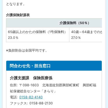
となります。
問
合
わ
介護保険財源表
せ
先
介護保険料（50％）
・
担
当
65歳以上のかたの保険料（1号保険料）
40歳～64歳までのか
窓
23.0％
27.0％
口
※負担割合は全国平均です。
ト
問合わせ先・担当窓口
ッ
プ
介護支援課 保険医療係
に
住所
〒098-1603 北海道紋別郡興部町東町 興部町福
戻
祉保健総合センター「きらり」
る
電話
0158-82-4140
ファックス
0158-88-2130