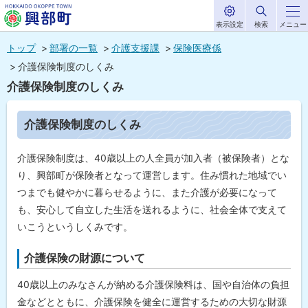
表示設定
検索
メニュー
サ
北海道興部
イ
本
ト
トップ
部署の一覧
介護支援課
保険医療係
内
町
文
介護保険制度のしくみ
HOKKAIDO OKOPPE TOWN
へ
介護保険制度のしくみ
メ
ニ
ペ
介護保険制度のしくみ
ー
ュ
ジ
内
ー
介護保険制度は、40歳以上の人全員が加入者（被保険者）とな
目
次
へ
り、興部町が保険者となって運営します。住み慣れた地域でい
介
つまでも健やかに暮らせるように、また介護が必要になって
護
も、安心して自立した生活を送れるように、社会全体で支えて
保
険
いこうというしくみです。
制
度
介護保険の財源について
の
し
く
40歳以上のみなさんが納める介護保険料は、国や自治体の負担
み
金などとともに、介護保険を健全に運営するための大切な財源