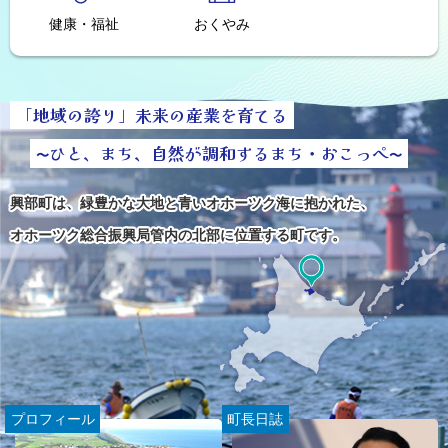
報
令和8年度採用興部町職員（消防職員）の公募について
健康・福祉
おくやみ
2026年7月6日
お知らせ
興部町空き家・空き地情報バンクの空き家情報を更新しました
ト
2026年7月6日
お知らせ
「地域の誇り」未来の産業を育てる
ッ
建設工事入札結果について
プ
ひと、まち、自然が調和するまち・おこっぺ
〜
〜
に
2026年7月6日
お知らせ
戻
脳ドック検診
興部町は、緑豊かな大地と青いオホーツク海に抱かれた、
る
2026年7月1日
オホーツク総合振興局管内の北部に位置する町です。
お知らせ
地域包括支援センターは高齢の方の総合相談窓口です
2026年6月19日
お知らせ
町内小中学校での留守番電話の運用について
2026年6月13日
お知らせ
消防署からのお知らせ
プロフィール
町長日誌