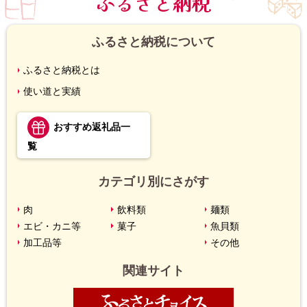
ふるさと納税
に
戻
る
ふるさと納税について
ふるさと納税とは
使い道と実績
おすすめ返礼品一
覧
カテゴリ別にさがす
肉
飲料類
麺類
エビ・カニ等
菓子
魚貝類
加工品等
その他
関連サイト