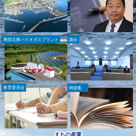
興部北興バイオガスプラント
議会
教育委員会
例規集
(
外
部
サ
イ
ト
)
まちの産業