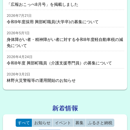
「広報おこっぺ8月号」を掲載しました
2026年7月21日
令和9年度採用 興部町職員(大学卒)の募集について
2026年5月1日
身体障がい者・精神障がい者に対する令和8年度軽自動車税の減
免について
2026年4月24日
令和8年度 興部町職員（介護支援専門員）の募集について
2026年3月2日
林野火災警報等の運用開始のお知らせ
2025年12月25日
「地方公共団体情報システムの標準化に関する法律」に 基づく
ト
基幹情報システムの 標準化への移行について
ッ
新着情報
プ
2025年7月18日
に
興部町代表メールアドレスの廃止について
すべて
お知らせ
イベント
募集
ふるさと納税
戻