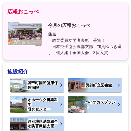
広報おこっぺ
今月の広報おこっぺ
焦点
・教育委員功労者表彰 受賞！
・日本空手協会興部支部 加賀ゆつき選
手 個人組手全国大会 3位入賞
施設紹介
興部町国民健康保
興部町立図書館
険病院
オホーツク農業科
バイオガスプラン
学
ト
研究センター
紋別地区消防組合
消防署興部支署