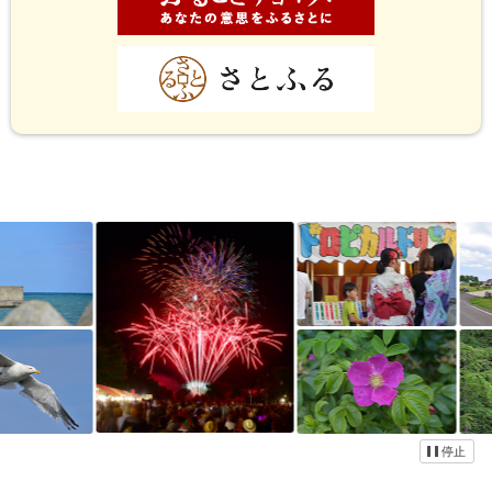
ト
ッ
イ
プ
メ
に
戻
ー
る
ジ
写
真
停止
集