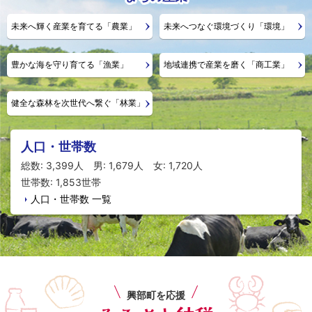
未来へ輝く産業を育てる「農業」
未来へつなぐ環境づくり「環境」
豊かな海を守り育てる「漁業」
地域連携で産業を磨く「商工業」
健全な森林を次世代へ繋ぐ「林業」
人口・世帯数
総数: 3,399人
男: 1,679人
女: 1,720人
世帯数: 1,853世帯
人口・世帯数 一覧
ト
ッ
興部町を応援
プ