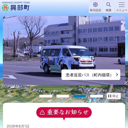
本
表示設定
検索
メニュー
文
サ
北海道興部
イ
ト
へ
イ
北
内
町
メ
メ
HOKKAIDO OKOPPE TOWN
海
ニ
ー
ュ
道
ジ
ー
へ
写
興
真
患者送迎バス（町内循環）
興部町子育てガイドブック配布しています
部
ゼロカーボン・バイオマスの取り組み
興部町を応援！ふるさと納税
集
町
停止
1
2
3
4
重要なお知らせ
2026年8月1日