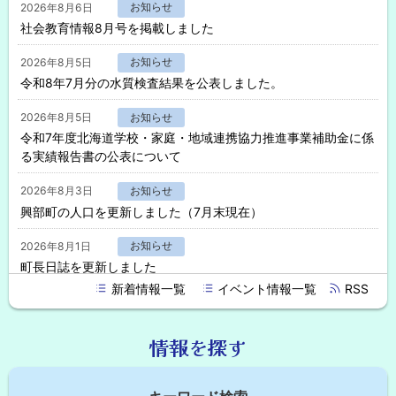
す
2026年8月6日
お知らせ
2024年5月1日
る
べ
令和6年度個人町道民税における定額減税について
社会教育情報8月号を掲載しました
て
2023年5月1日
2026年8月5日
お知らせ
令和5年度から固定資産税・軽自動車税・道町民税は、地方税統
令和8年7月分の水質検査結果を公表しました。
一QRコードを利用して町税の納付ができます！！
2026年8月5日
お知らせ
令和7年度北海道学校・家庭・地域連携協力推進事業補助金に係
る実績報告書の公表について
2026年8月3日
お知らせ
興部町の人口を更新しました（7月末現在）
2026年8月1日
お知らせ
町長日誌を更新しました
新着情報一覧
イベント情報一覧
RSS
2026年8月1日
お知らせ
「広報おこっぺ8月号」を掲載しました
情報を探す
2026年8月1日
お知らせ
町からのお知らせ8月1日号を掲載しました