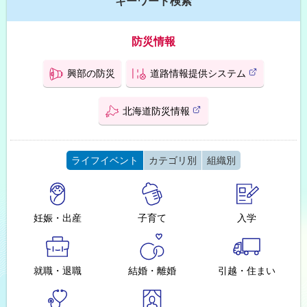
キーワード検索
2026年8月1日
お知らせ
興部町農業委員会委員の推薦及び応募結果について
防災情報
2026年8月1日
お知らせ
住宅入居者募集のお知らせ
興部の防災
道路情報提供システム
(
外
2026年7月27日
お知らせ
部
サ
北海道防災情報
興部町役場事務事業における温室効果ガス排出量（6月分）を掲
(
イ
載しました。
外
ト
部
)
サ
2026年7月24日
お知らせ
イ
ライフイベント
カテゴリ別
組織別
ト
令和9年度採用 オホーツク管内町村職員採用資格試験【上級】 1
)
次合格者について
ラ
イ
2026年7月21日
募集
お知らせ
フ
妊娠・出産
子育て
入学
令和9年度採用 興部町職員(大学卒)の募集について
イ
ベ
2026年7月17日
お知らせ
ン
ト
納税管理人の申告について
就職・退職
結婚・離婚
引越・住まい
の
情
2026年7月15日
募集