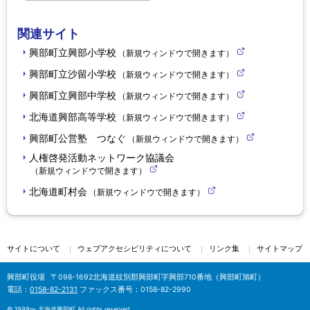
関連サイト
興部町立興部小学校
（新規ウィンドウで開きます）
(
外
興部町立沙留小学校
（新規ウィンドウで開きます）
部
(
サ
外
興部町立興部中学校
（新規ウィンドウで開きます）
イ
部
(
ト
サ
外
北海道興部高等学校
（新規ウィンドウで開きます）
)
イ
部
(
ト
サ
外
興部町公営塾 つなぐ
（新規ウィンドウで開きます）
)
イ
部
(
ト
サ
外
人権啓発活動ネットワーク協議会
)
イ
部
（新規ウィンドウで開きます）
ト
サ
(
)
イ
外
北海道町村会
（新規ウィンドウで開きます）
ト
部
(
)
サ
外
イ
部
ト
サ
)
イ
ト
ト
サイトについて
ウェブアクセシビリティについて
リンク集
サイトマップ
)
ッ
プ
興部町役場
〒098-1692
北海道紋別郡興部町字興部710番地（興部町旭町）
電話：
0158-82-2131
ファックス番号：0158-82-2990
に
戻
©
1999〜 北海道興部町 All rights reserved.