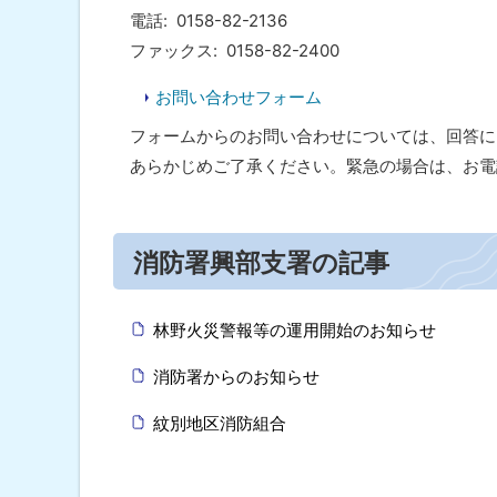
ト
電話
0158-82-2136
ッ
ファックス
0158-82-2400
プ
お問い合わせフォーム
へ
フォームからのお問い合わせについては、回答に
戻
あらかじめご了承ください。緊急の場合は、お電
る
ト
消防署興部支署の記事
ッ
プ
に
林野火災警報等の運用開始のお知らせ
戻
消防署からのお知らせ
る
紋別地区消防組合
ト