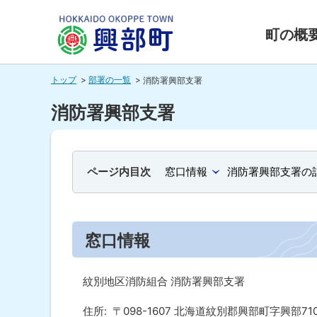
本
本
文
文
町の概
へ
へ
北海道興
メ
戻
トップ
部署の一覧
消防署興部支署
ニ
る
部町
ュ
メ
消防署興部支署
ー
ニ
HOKKAIDO OKOPPE TOWN
へ
ュ
ー
ページ内目次
窓口情報
消防署興部支署の
へ
戻
る
窓口情報
ペ
ー
紋別地区消防組合 消防署興部支署
ジ
の
住所
〒098-1607 北海道紋別郡興部町字興部7