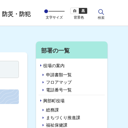
白
黒
防災・防犯
文字サイズ
背景色
サ
検索
イ
ト
内
サ
部署の一覧
イ
役場の案内
ド
申請書類一覧
・
フロアマップ
電話番号一覧
メ
興部町役場
ニ
総務課
ュ
まちづくり推進課
ー
福祉保健課