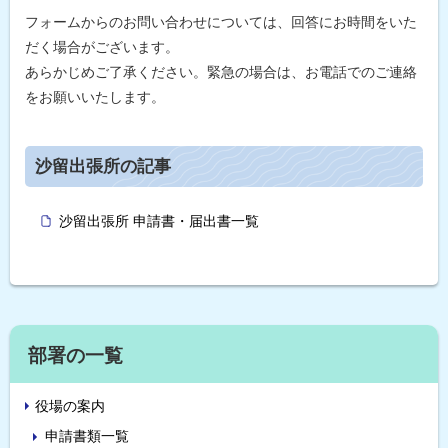
フォームからのお問い合わせについては、回答にお時間をいた
だく場合がございます。
あらかじめご了承ください。緊急の場合は、お電話でのご連絡
をお願いいたします。
ト
沙留出張所の記事
ッ
プ
沙留出張所 申請書・届出書一覧
に
戻
ト
る
ッ
プ
サ
部署の一覧
に
イ
戻
役場の案内
る
ド
申請書類一覧