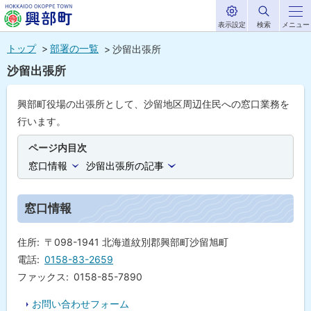
表示設定
検索
メニュー
サ
北海道興部
イ
本
ト
トップ
部署の一覧
沙留出張所
内
町
文
沙留出張所
HOKKAIDO OKOPPE TOWN
へ
メ
興部町役場の出張所として、沙留地区周辺住民への窓口業務を
ニ
行います。
ュ
ページ内目次
ー
窓口情報
沙留出張所の記事
へ
窓口情報
住所
〒098-1941 北海道紋別郡興部町沙留旭町
電話
0158-83-2659
ファックス
0158-85-7890
お問い合わせフォーム