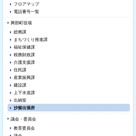
・
フロアマップ
メ
電話番号一覧
ニ
興部町役場
総務課
ュ
まちづくり推進課
ー
福祉保健課
税務財政課
介護支援課
住民課
産業振興課
建設課
上下水道課
出納室
沙留出張所
議会・委員会
教育委員会
議会