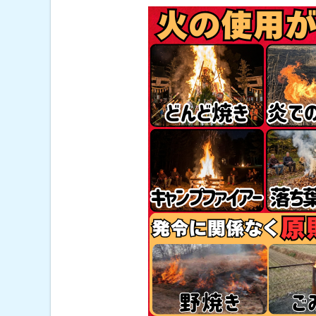
火
災
警
報
等
発
令
中
の
【
火
の
使
用
の
制
限
】
に
つ
い
て
火
の