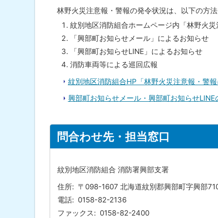
時
に
林野火災注意報・警報の発令状況は、以下の方法
の
周
戻
紋別地区消防組合ホームページ内「林野火災
知
る
「興部町お知らせメール」によるお知らせ
及
び
「興部町お知らせLINE」によるお知らせ
広
消防車両等による巡回広報
報
に
紋別地区消防組合HP「林野火災注意報・警報
つ
い
興部町お知らせメール・興部町お知らせLIN
て
問
ト
合
問合わせ先・担当窓口
ッ
わ
せ
プ
先
に
・
紋別地区消防組合 消防署興部支署
担
戻
当
住所
〒098-1607 北海道紋別郡興部町字興部
る
窓
電話
0158-82-2136
口
ファックス
0158-82-2400