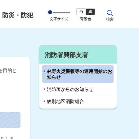
白
黒
防災・防犯
文字サイズ
背景色
サ
検索
イ
ト
内
サ
消防署興部支署
イ
を目的と
林野火災警報等の運用開始のお
ド
知らせ
・
消防署からのお知らせ
メ
紋別地区消防組合
ニ
ュ
ー
いたしま