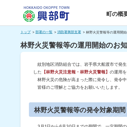
本
本
文
文
町の概
へ
へ
北海道興
メ
戻
トップ
部署の一覧
消防署興部支署
林野火災警報等の運用開始
ニ
る
部町
ュ
メ
林野火災警報等の運用開始のお
ー
ニ
HOKKAIDO OKOPPE TOWN
へ
ュ
紋別地区消防組合では、岩手県大船渡市で発生し
ー
した
【林野火災注意報・林野火災警報】
の運用を
へ
林野火災の危険が高まった際に発令し、発令中
戻
皆様のご理解とご協力をお願いいたします。
る
ペ
ペ
ー
ー
ジ
林野火災警報等の発令対象期間
内
ジ
目
次
の
3月1日から6月30日までの期間で、一定期間