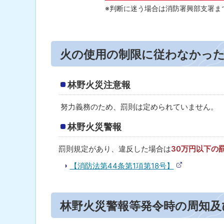
使
※判断に迷う場合は消防署興部支署ま
用
の
制
ト
限
火の使用の制限に従わなかっ
に
ッ
従
プ
わ
な
に
林野火災注意報
か
戻
っ
努力義務のため、罰則は定められていません。
た
る
場
合
林野火災警報
林
罰則規定があり、違反した場合は
30万円以下の
野
【消防法第44条第1項第18号】
火
(
災
外
警
部
報
ト
サ
イ
等
林野火災警報等発令時の周知及
ッ
ト
発
)
令
プ