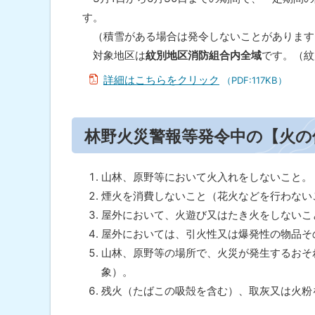
林
ト
す。
野
ッ
火
（積雪がある場合は発令しないことがあります
災
プ
対象地区は
紋別地区消防組合内全域
です。（紋
警
へ
報
詳細はこちらをクリック
（PDF:117KB）
等
戻
の
る
発
ト
令
林野火災警報等発令中の【火の
対
ッ
象
プ
期
間
に
山林、原野等において火入れをしないこと。
・
戻
煙火を消費しないこと（花火などを行わない
基
準
る
屋外において、火遊び又はたき火をしないこ
に
屋外においては、引火性又は爆発性の物品そ
つ
い
山林、原野等の場所で、火災が発生するおそ
て
象）。
残火（たばこの吸殻を含む）、取灰又は火粉
林
野