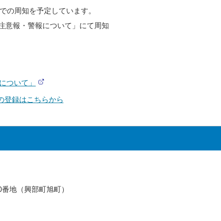
での周知を予定しています。
注意報・警報について」にて周知
について」
(
外
Eの登録はこちらから
部
サ
イ
ト
)
710番地（興部町旭町）