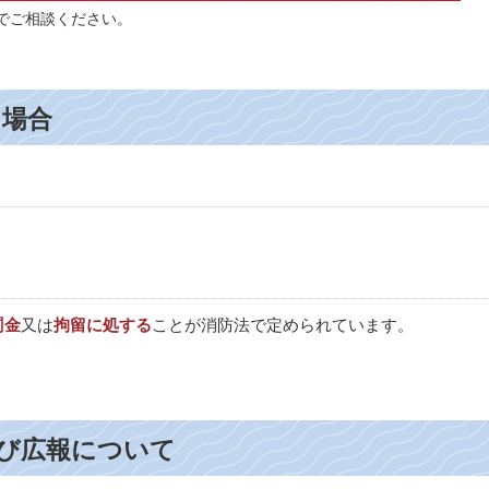
でご相談ください。
た場合
罰金
又は
拘留に処する
ことが消防法で定められています。
び広報について