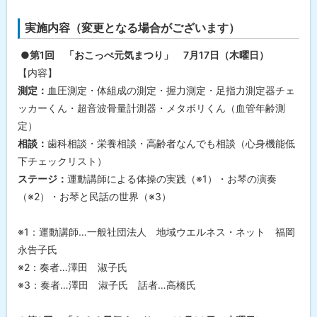
実施内容（変更となる場合がございます）
●第1回 「おこっぺ元気まつり」 7月17日（木曜日）
【内容】
測定：
血圧測定・体組成の測定・握力測定・足指力測定器チェ
ッカーくん・超音波骨量計測器・メタボリくん（血管年齢測
定）
相談：
歯科相談・栄養相談・高齢者なんでも相談（心身機能低
下チェックリスト）
ステージ：
運動講師による体操の実践（※1）・お琴の演奏
（※2）・お琴と民話の世界（※3）
※1：運動講師…一般社団法人 地域ウエルネス・ネット 福岡
永告子氏
※2：奏者…澤田 淑子氏
※3：奏者…澤田 淑子氏 話者…高橋氏