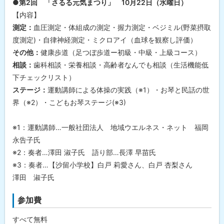
●第2回 「さるる元気まつり」 10月22日（水曜日）
【内容】
測定：
血圧測定・体組成の測定・握力測定・ベジミル(野菜摂取
度測定)・自律神経測定・ミクロアイ（血球を観察し評価）
その他：
健康歩道（足つぼ歩道ー初級・中級・上級コース）
相談：
歯科相談・栄養相談・高齢者なんでも相談（生活機能低
下チェックリスト）
ステージ：
運動講師による体操の実践（※1）・お琴と民話の世
界（※2）・こどもお琴ステージ(※3)
※1：運動講師…一般社団法人 地域ウエルネス・ネット 福岡
永告子氏
※2：奏者…澤田 淑子氏 語り部…長澤 早苗氏
※3：奏者…【沙留小学校】白戸 莉愛さん、白戸 杏梨さん
澤田 淑子氏
参加費
すべて無料