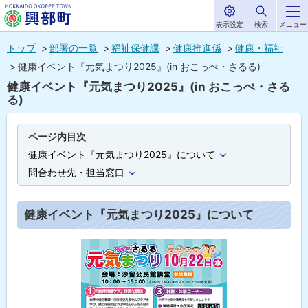
表示設定
検索
メニュー
サ
北海道興部
イ
本
ト
トップ
部署の一覧
福祉保健課
健康推進係
健康・福祉
内
町
文
健康イベント『元気まつり2025』(in おこっぺ・さるる)
HOKKAIDO OKOPPE TOWN
へ
健康イベント『元気まつり2025』(in おこっぺ・さる
メ
る)
ニ
ュ
ページ内目次
健康イベント『元気まつり2025』について
ー
問合わせ先・担当窓口
へ
健康イベント『元気まつり2025』について