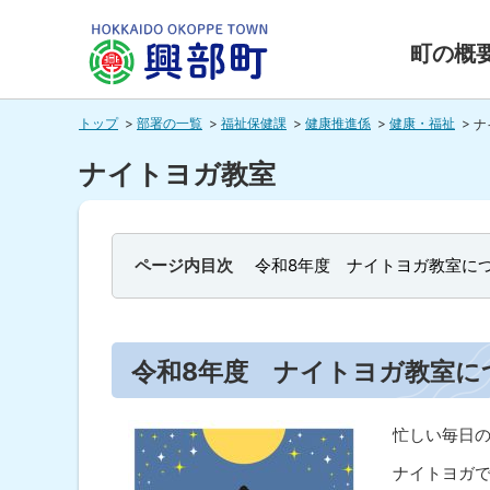
本
本
文
文
町の概
へ
へ
北海道興
メ
戻
トップ
部署の一覧
福祉保健課
健康推進係
健康・福祉
ナ
ニ
る
部町
ュ
メ
ナイトヨガ教室
ー
ニ
HOKKAIDO OKOPPE TOWN
へ
ュ
ー
ページ内目次
令和8年度 ナイトヨガ教室に
へ
戻
る
令和8年度 ナイトヨガ教室に
ペ
ー
忙しい毎日
ジ
ナイトヨガ
の