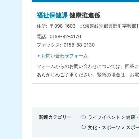
プ
に
福祉保健課
健康推進係
戻
住所
〒098-1603 北海道紋別郡興部町字興部
る
電話
0158-82-4170
ファックス
0158-88-2130
お問い合わせフォーム
フォームからのお問い合わせについては、回答に
あらかじめご了承ください。緊急の場合は、お電
ト
ッ
プ
関連カテゴリー
ライフイベント > 健康
に
文化・スポーツ > スポ
戻