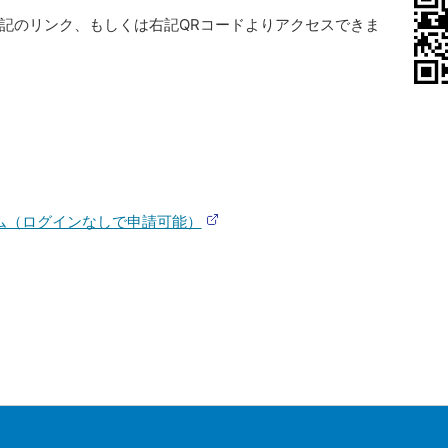
記のリンク、もしくは右記QRコードよりアクセスできま
ム（ログインなしで申請可能）
(
外
部
サ
イ
ト
)