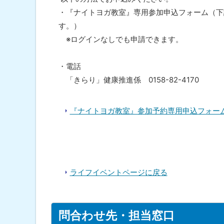
・『ナイトヨガ教室』専用参加申込フォーム（下
す。）
※ログインなしでも申請できます。
・電話
「きらり」健康推進係 0158-82-4170
『ナイトヨガ教室』参加予約専用申込フォー
ライフイベントページに戻る
ト
問合わせ先・担当窓口
ッ