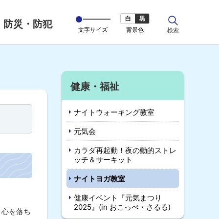
白
黒
防災・防犯
文字サイズ
背景色
サ
検索
イ
ト
内
サ
健康・福祉
イ
ナイトウォーキング教室
ド
元気会
・
カラダ再起動！夜の動的ストレ
メ
ッチ＆サーキット
ニ
ナイトヨガ教室
ュ
健康イベント『元気まつり
2025』(in おこっぺ・さるる)
、心を落ち
ー