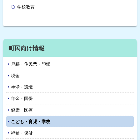
学校教育
ト
ッ
プ
サ
町民向け情報
に
イ
戻
戸籍・住民票・印鑑
る
ド
税金
・
生活・環境
メ
年金・国保
ニ
健康・医療
ュ
こども・育児・学校
ー
福祉・保健