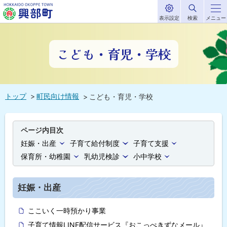
表示設定
検索
メニュー
サ
北海道興部
イ
本
ト
内
町
文
こども・育児・学校
HOKKAIDO OKOPPE TOWN
へ
メ
ニ
トップ
町民向け情報
こども・育児・学校
ュ
ー
へ
ページ内目次
妊娠・出産
子育て給付制度
子育て支援
保育所・幼稚園
乳幼児検診
小中学校
妊娠・出産
ここいく一時預かり事業
子育て情報LINE配信サービス『おこっぺきずなメール』