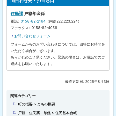
問合わせ先・担当窓口
ッ
プ
住民課
戸籍年金係
に
電話
0158-82-2164
（内線222,223,224）
戻
ファックス
0158-82-4058
る
お問い合わせフォーム
フォームからのお問い合わせについては、回答にお時間を
いただく場合がございます。
あらかじめご了承ください。緊急の場合は、お電話でのご
連絡をお願いいたします。
最終更新日:
2026年8月3日
ト
ッ
プ
関連カテゴリー
に
町の概要 > まちの概要
戻
戸籍・住民票・印鑑 > 住民基本台帳
る