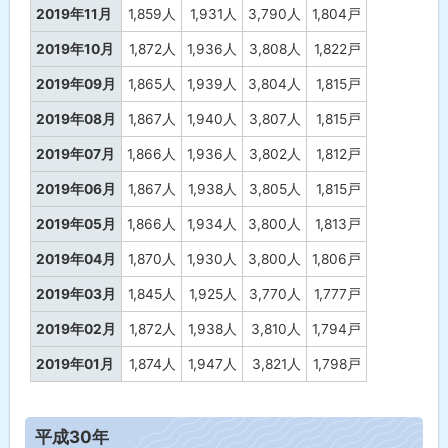
2019年11月
1,859人
1,931人
3,790人
1,804戸
2019年10月
1,872人
1,936人
3,808人
1,822戸
2019年09月
1,865人
1,939人
3,804人
1,815戸
2019年08月
1,867人
1,940人
3,807人
1,815戸
2019年07月
1,866人
1,936人
3,802人
1,812戸
2019年06月
1,867人
1,938人
3,805人
1,815戸
2019年05月
1,866人
1,934人
3,800人
1,813戸
2019年04月
1,870人
1,930人
3,800人
1,806戸
2019年03月
1,845人
1,925人
3,770人
1,777戸
2019年02月
1,872人
1,938人
3,810人
1,794戸
2019年01月
1,874人
1,947人
3,821人
1,798戸
ト
平成30年