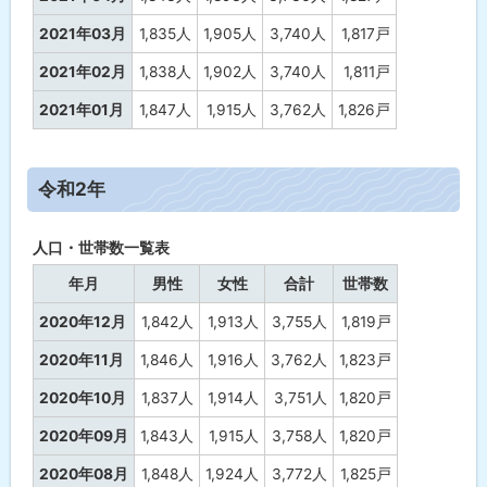
2021年03月
1,835人
1,905人
3,740人
1,817戸
2021年02月
1,838人
1,902人
3,740人
1,811戸
2021年01月
1,847人
1,915人
3,762人
1,826戸
ト
令和2年
ッ
プ
人口・世帯数一覧表
に
年月
男性
女性
合計
世帯数
戻
る
2020年12月
1,842人
1,913人
3,755人
1,819戸
2020年11月
1,846人
1,916人
3,762人
1,823戸
2020年10月
1,837人
1,914人
3,751人
1,820戸
2020年09月
1,843人
1,915人
3,758人
1,820戸
2020年08月
1,848人
1,924人
3,772人
1,825戸