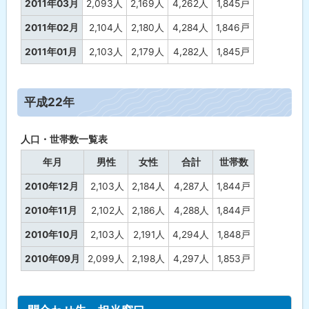
2011年03月
2,093人
2,169人
4,262人
1,845戸
2011年02月
2,104人
2,180人
4,284人
1,846戸
2011年01月
2,103人
2,179人
4,282人
1,845戸
ト
平成22年
ッ
プ
人口・世帯数一覧表
に
年月
男性
女性
合計
世帯数
戻
る
2010年12月
2,103人
2,184人
4,287人
1,844戸
2010年11月
2,102人
2,186人
4,288人
1,844戸
2010年10月
2,103人
2,191人
4,294人
1,848戸
2010年09月
2,099人
2,198人
4,297人
1,853戸
ト