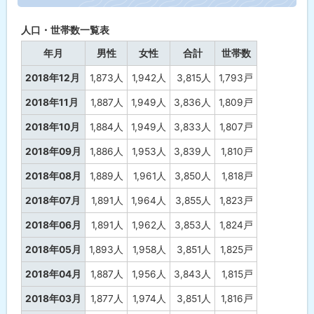
ッ
プ
人口・世帯数一覧表
に
年月
男性
女性
合計
世帯数
戻
る
2018年12月
1,873人
1,942人
3,815人
1,793戸
2018年11月
1,887人
1,949人
3,836人
1,809戸
2018年10月
1,884人
1,949人
3,833人
1,807戸
2018年09月
1,886人
1,953人
3,839人
1,810戸
2018年08月
1,889人
1,961人
3,850人
1,818戸
2018年07月
1,891人
1,964人
3,855人
1,823戸
2018年06月
1,891人
1,962人
3,853人
1,824戸
2018年05月
1,893人
1,958人
3,851人
1,825戸
2018年04月
1,887人
1,956人
3,843人
1,815戸
2018年03月
1,877人
1,974人
3,851人
1,816戸