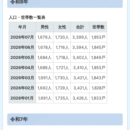
令和8年
人口・世帯数一覧表
年月
男性
女性
合計
世帯数
2026年07月
1,679人
1,720人
3,399人
1,853戸
2026年06月
1,678人
1,716人
3,394人
1,845戸
2026年05月
1,684人
1,718人
3,402人
1,849戸
2026年04月
1,689人
1,721人
3,410人
1,853戸
2026年03月
1,691人
1,730人
3,421人
1,843戸
2026年02月
1,692人
1,729人
3,421人
1,828戸
2026年01月
1,691人
1,735人
3,426人
1,833戸
ト
令和7年
ッ