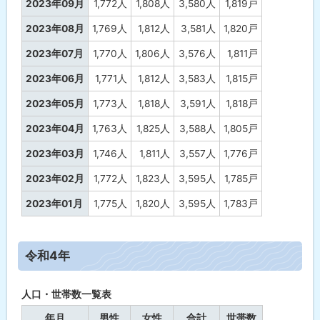
2023年09月
1,772人
1,808人
3,580人
1,819戸
2023年08月
1,769人
1,812人
3,581人
1,820戸
2023年07月
1,770人
1,806人
3,576人
1,811戸
2023年06月
1,771人
1,812人
3,583人
1,815戸
2023年05月
1,773人
1,818人
3,591人
1,818戸
2023年04月
1,763人
1,825人
3,588人
1,805戸
2023年03月
1,746人
1,811人
3,557人
1,776戸
2023年02月
1,772人
1,823人
3,595人
1,785戸
2023年01月
1,775人
1,820人
3,595人
1,783戸
ト
令和4年
ッ
プ
人口・世帯数一覧表
に
年月
男性
女性
合計
世帯数