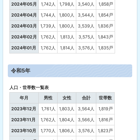
2024年05月
1,742人
1,798人
3,540人
1,858戸
2024年04月
1,744人
1,800人
3,544人
1,854戸
2024年03月
1,739人
1,800人
3,539人
1,836戸
2024年02月
1,762人
1,813人
3,575人
1,843戸
2024年01月
1,762人
1,814人
3,576人
1,835戸
ト
令和5年
ッ
プ
人口・世帯数一覧表
に
年月
男性
女性
合計
世帯数
戻
る
2023年12月
1,761人
1,803人
3,564人
1,819戸
2023年11月
1,762人
1,804人
3,566人
1,816戸
2023年10月
1,770人
1,806人
3,576人
1,823戸