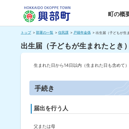
本
本
文
文
町の概
へ
へ
北海道興
メ
戻
トップ
部署の一覧
住民課
戸籍年金係
出生届（子どもが生
ニ
る
部町
ュ
メ
出生届（子どもが生まれたとき
ー
ニ
HOKKAIDO OKOPPE TOWN
へ
ュ
生まれた日から
14
日以内（生まれた日も含めて
ー
ペ
へ
ー
戻
ジ
手続き
内
る
目
ペ
次
届出を行う人
ー
手
続
ジ
き
の
父または母