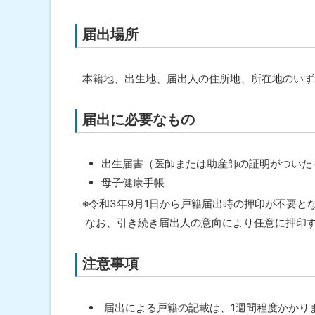
問
ト
合
ッ
届出場所
わ
せ
プ
先
へ
・
本籍地、出生地、届出人の住所地、所在地のいず
担
戻
当
る
窓
届出に必要なもの
口
出生届書（医師または助産師の証明がついた
母子健康手帳
※令和3年9月1日から戸籍届出時の押印が不要
なお、引き続き届出人の意向により任意に押印
注意事項
届出による戸籍の記載は、1週間程度かかり