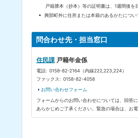
戸籍謄本（抄本）等の証明書は、1週間後を目
興部町外に住所または本籍のあるかたについ
ト
問合わせ先・担当窓口
ッ
プ
に
住民課
戸籍年金係
戻
電話
0158-82-2164（内線222,223,224）
る
ファックス
0158-82-4058
お問い合わせフォーム
フォームからのお問い合わせについては、回答に
あらかじめご了承ください。緊急の場合は、お電
ト