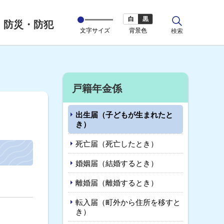
白
黒
防災・防犯
文字サイズ
背景色
サ
検索
イ
ト
内
サ
戸籍年金係
イ
出生届（子どもが生まれたと
ド
き）
・
死亡届（死亡したとき）
メ
婚姻届（結婚するとき）
ニ
離婚届（離婚するとき）
ュ
転入届（町外から住所を移すと
き）
ー