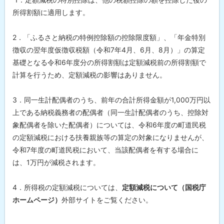
に
所得割額に適用します。
戻
る
2．「ふるさと納税の特例控除額の控除限度額」、「年金特別
徴収の翌年度仮徴収税額（令和7年4月、6月、8月）」の算定
基礎となる令和6年度分の所得割額は定額減税前の所得割額で
計算を行うため、定額減税の影響はありません。
3．同一生計配偶者のうち、前年の合計所得金額が1,000万円以
上である納税義務者の配偶者（同一生計配偶者のうち、控除対
象配偶者を除いた配偶者）については、令和6年度の町道民税
の定額減税における扶養親族等の算定の対象になりませんが、
令和7年度の町道民税において、当該配偶者を有する場合に
は、1万円が減税されます。
4．所得税の定額減税については、
定額減税について（国税庁
ホームページ）
外部サイトをご覧ください。