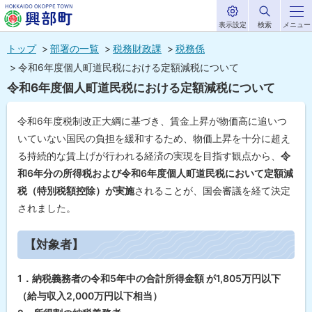
表示設定
検索
メニュー
サ
北海道興部
イ
本
ト
トップ
部署の一覧
税務財政課
税務係
内
町
文
令和6年度個人町道民税における定額減税について
HOKKAIDO OKOPPE TOWN
へ
令和6年度個人町道民税における定額減税について
メ
ニ
令和6年度税制改正大綱に基づき、賃金上昇が物価高に追いつ
ュ
いていない国民の負担を緩和するため、物価上昇を十分に超え
る持続的な賃上げが行われる経済の実現を目指す観点から、
令
ー
和6年分の所得税および令和6年度個人町道民税において定額減
へ
税（特別税額控除）が実施
されることが、国会審議を経て決定
されました。
ペ
ー
【対象者】
ジ
内
目
1．納税義務者の令和5年中の合計所得金額 が1,805万円以下
次
（給与収入2,000万円以下相当）
【