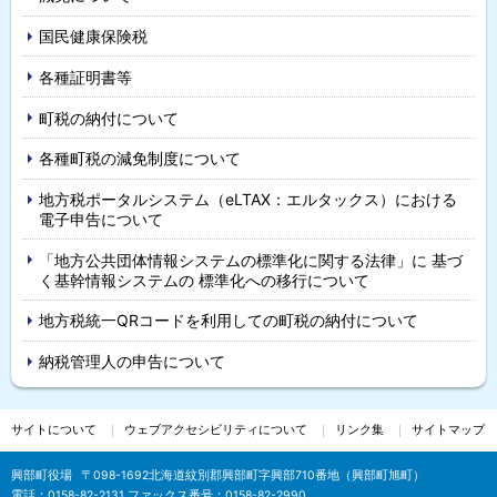
国民健康保険税
各種証明書等
町税の納付について
各種町税の減免制度について
地方税ポータルシステム（eLTAX：エルタックス）における
電子申告について
「地方公共団体情報システムの標準化に関する法律」に 基づ
く基幹情報システムの 標準化への移行について
地方税統一QRコードを利用しての町税の納付について
納税管理人の申告について
サイトについて
ウェブアクセシビリティについて
リンク集
サイトマップ
興部町役場
〒098-1692
北海道紋別郡興部町字興部710番地（興部町旭町）
電話：
0158-82-2131
ファックス番号：0158-82-2990