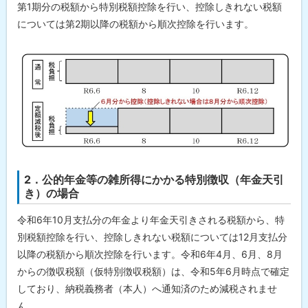
税
第1期分の税額から特別税額控除を行い、控除しきれない税額
し
き
については第2期以降の税額から順次控除を行います。
れ
な
か
っ
た
場
合
】
【
そ
の
他
2．公的年金等の雑所得にかかる特別徴収（年金天引
の
き）の場合
注
意
事
令和6年10月支払分の年金より年金天引きされる税額から、特
項
別税額控除を行い、控除しきれない税額については12月支払分
】
以降の税額から順次控除を行います。令和6年4月、6月、8月
問
からの徴収税額（仮特別徴収税額）は、令和5年6月時点で確定
合
しており、納税義務者（本人）へ通知済のため減税されませ
わ
せ
ん。