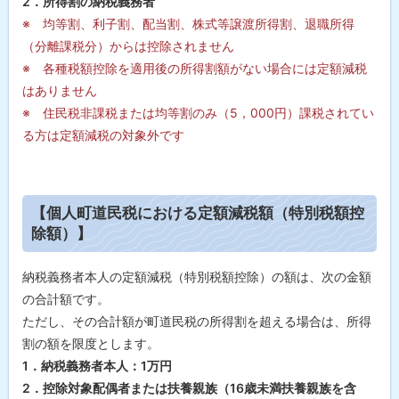
2．所得割の納税義務者
対
象
※ 均等割、利子割、配当割、株式等譲渡所得割、退職所得
者
（分離課税分）からは控除されません
】
※ 各種税額控除を適用後の所得割額がない場合には定額減税
【
はありません
個
人
※ 住民税非課税または均等割のみ（5，000円）課税されてい
町
る方は定額減税の対象外です
道
民
税
に
お
ト
け
【個人町道民税における定額減税額（特別税額控
る
ッ
除額）】
定
プ
額
減
に
納税義務者本人の定額減税（特別税額控除）の額は、次の金額
税
戻
額
の合計額です。
（
る
ただし、その合計額が町道民税の所得割を超える場合は、所得
特
別
割の額を限度とします。
税
1．納税義務者本人：1万円
額
控
2．控除対象配偶者または扶養親族（16歳未満扶養親族を含
除