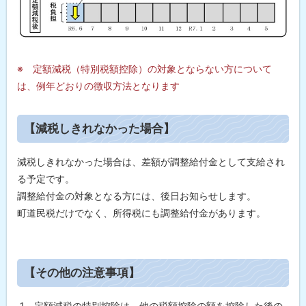
※ 定額減税（特別税額控除）の対象とならない方について
は、例年どおりの徴収方法となります
ト
【減税しきれなかった場合】
ッ
プ
減税しきれなかった場合は、差額が調整給付金として支給され
に
る予定です。
戻
調整給付金の対象となる方には、後日お知らせします。
る
町道民税だけでなく、所得税にも調整給付金があります。
ト
【その他の注意事項】
ッ
プ
1．定額減税の特別控除は、他の税額控除の額を控除した後の