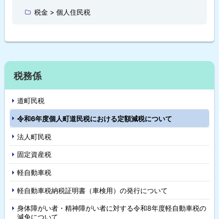
に
税金 > 個人住民税
戻
る
サ
税務係
イ
道町民税
ド
令和6年度個人町道民税における定額減税について
・
法人町民税
メ
固定資産税
ニ
軽自動車税
ュ
軽自動車税納税証明書（車検用）の発行について
ー
身体障がい者・精神障がい者に対する令和8年度軽自動車税の
減免について