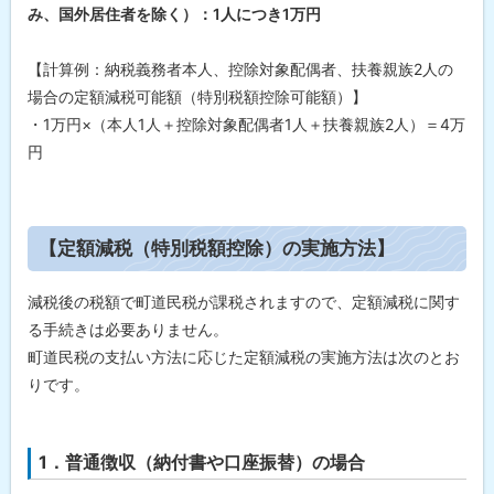
み、国外居住者を除く）：1人につき1万円
額
）
】
【計算例：納税義務者本人、控除対象配偶者、扶養親族2人の
場合の定額減税可能額（特別税額控除可能額）】
【
定
・1万円×（本人1人＋控除対象配偶者1人＋扶養親族2人）＝4万
額
減
円
税
（
特
別
税
ト
【定額減税（特別税額控除）の実施方法】
額
ッ
控
除
プ
減税後の税額で町道民税が課税されますので、定額減税に関す
）
に
の
る手続きは必要ありません。
実
戻
町道民税の支払い方法に応じた定額減税の実施方法は次のとお
施
る
方
りです。
法
】
【
1．普通徴収（納付書や口座振替）の場合
減