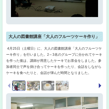
ト
大人の図書館講座「大人のフルーツケーキ作り」
ッ
プ
4月25日（土曜日）に、大人の図書館講座「大人のフルーツケ
に
ーキ作り」を行いました。2～3名のグループに分かれてケーキ
戻
を作った後は、講師が用意したケーキでお茶会をしました。参
る
加者同士で声を掛け合ってケーキを作ったり、会話をしながら
ケーキを食べたりと、会話が弾んだ時間となりました。
画
前へ
次へ
像
ス
ラ
イ