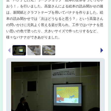
講
座
おう！」を行いました。高畠さんによる絵本の読み聞かせの後
「
は、新聞紙とクラフトテープを用いてバナナを作りました。絵
大
人
本の読み聞かせでは「次はどうなると思う？」という高畠さん
の
の問いかけに元気よく答える姿が見られ、工作ではバナナを思
フ
ル
い思いの色で塗ったり、大きいサイズで作ったりするなど、
ー
ツ
様々なバナナができあがりました。
ケ
ー
画
キ
前へ
次へ
像
作
り
ス
」
ラ
イ
イ
ー
ド
ス
タ
集
ー
イ
ベ
ン
ト