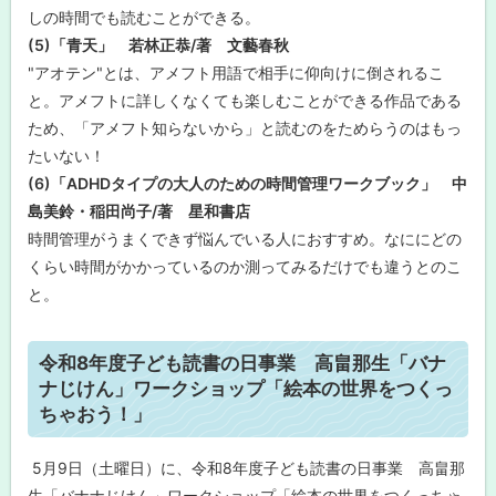
シ
しの時間でも読むことができる。
ョ
(5)「青天」 若林正恭/著 文藝春秋
ッ
プ
"アオテン"とは、アメフト用語で相手に仰向けに倒されるこ
「
絵
と。アメフトに詳しくなくても楽しむことができる作品である
本
ため、「アメフト知らないから」と読むのをためらうのはもっ
の
世
たいない！
界
(6)「ADHDタイプの大人のための時間管理ワークブック」 中
を
つ
島美鈴・稲田尚子/著 星和書店
く
時間管理がうまくできず悩んでいる人におすすめ。なににどの
っ
ち
くらい時間がかかっているのか測ってみるだけでも違うとのこ
ゃ
と。
お
う
！
」
ト
令和8年度子ども読書の日事業 高畠那生「バナ
ッ
ナじけん」ワークショップ「絵本の世界をつくっ
大
プ
人
ちゃおう！」
の
に
図
書
戻
5月9日（土曜日）に、令和8年度子ども読書の日事業 高畠那
館
る
生「バナナじけん」ワークショップ「絵本の世界をつくっちゃ