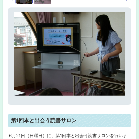
ス
ト
ス
レ
ラ
ー
タ
イ
ー
ド
体
験
集
講
座
第
1
回
本
と
出
会
う
読
書
サ
ロ
ト
ン
第1回本と出会う読書サロン
ッ
令
プ
6月21日（日曜日）に、第1回本と出会う読書サロンを行いま
和