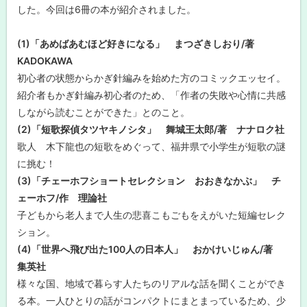
に
8
した。今回は6冊の本が紹介されました。
年
戻
度
る
子
(1)「あめばあむほど好きになる」 まつざきしおり/著
ど
KADOKAWA
も
読
初心者の状態からかぎ針編みを始めた方のコミックエッセイ。
書
の
紹介者もかぎ針編み初心者のため、「作者の失敗や心情に共感
日
しながら読むことができた」とのこと。
事
業
(2)「短歌探偵タツヤキノシタ」 舞城王太郎/著 ナナロク社
歌人 木下龍也の短歌をめぐって、福井県で小学生が短歌の謎
高
畠
に挑む！
那
(3)「チェーホフショートセレクション おおきなかぶ」 チ
生
「
ェーホフ/作 理論社
バ
子どもから老人まで人生の悲喜こもごもをえがいた短編セレク
ナ
ナ
ション。
じ
け
(4)「世界へ飛び出た100人の日本人」 おかけいじゅん/著
ん
集英社
」
ワ
様々な国、地域で暮らす人たちのリアルな話を聞くことができ
ー
る本。一人ひとりの話がコンパクトにまとまっているため、少
ク