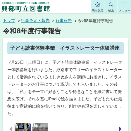
表示設定
検索
メニュー
サ
興部町立図書館
イ
本
ト
トップ
行事予定・報告
行事報告
令和8年度行事報告
内
HOKKAIDO OKOPPE TOWN LIBRARY
文
令和8年度行事報告
へ
メ
ペ
子ども読書体験事業 イラストレーター体験講座
ニ
ー
ジ
ュ
内
7月25日（土曜日）に、子ども読書体験事業 イラストレータ
目
ー
次
ー体験講座を行いました。紋別市でフリーのイラストレーター
へ
子
として活動されているよしきぬさんを講師にお招きし、イラス
ど
トレーターのお仕事について説明してもらいました。その後
も
読
は、「私」をテーマに好きなことや得意なことを紙に書いて発
書
想を広げ、それを基にiPadで絵を描きました。子どもたちは最
体
験
後まで意欲的に絵を描いており、創作や表現を楽しんでいまし
事
た。
業
イ
画
ラ
前へ
次へ
像