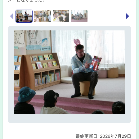
画
前へ
次へ
像
ス
ラ
イ
ド
集
最終更新日:
2026年7月29日
ト