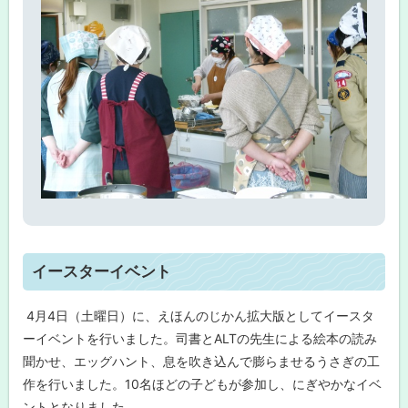
ド
集
ト
イースターイベント
ッ
プ
4月4日（土曜日）に、えほんのじかん拡大版としてイースタ
に
ーイベントを行いました。司書とALTの先生による絵本の読み
戻
聞かせ、エッグハント、息を吹き込んで膨らませるうさぎの工
る
作を行いました。10名ほどの子どもが参加し、にぎやかなイベ
ントとなりました。