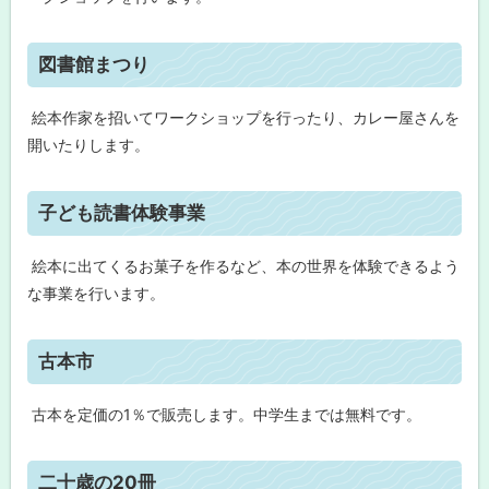
読
戻
書
る
感
ト
図書館まつり
想
ッ
文
コ
プ
絵本作家を招いてワークショップを行ったり、カレー屋さんを
ン
ク
に
開いたりします。
ー
戻
ル
る
ト
子ども読書体験事業
子
ッ
ど
も
プ
絵本に出てくるお菓子を作るなど、本の世界を体験できるよう
読
に
書
な事業を行います。
の
戻
日
る
ト
古本市
図
ッ
書
館
プ
古本を定価の1％で販売します。中学生までは無料です。
ま
に
つ
り
戻
ト
二十歳の20冊