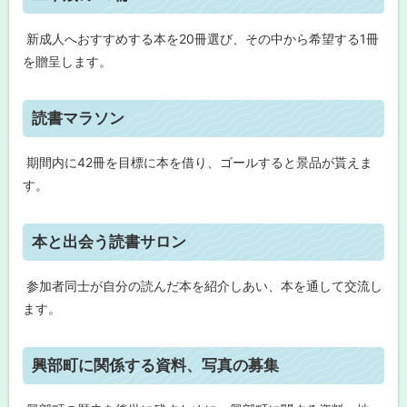
る
ッ
子
ど
プ
新成人へおすすめする本を20冊選び、その中から希望する1冊
も
読
に
を贈呈します。
書
戻
体
験
る
ト
事
読書マラソン
業
ッ
プ
期間内に42冊を目標に本を借り、ゴールすると景品が貰えま
古
に
本
す。
市
戻
る
二
ト
本と出会う読書サロン
十
ッ
歳
の
プ
参加者同士が自分の読んだ本を紹介しあい、本を通して交流し
2
に
0
ます。
冊
戻
る
読
ト
興部町に関係する資料、写真の募集
書
ッ
マ
ラ
プ