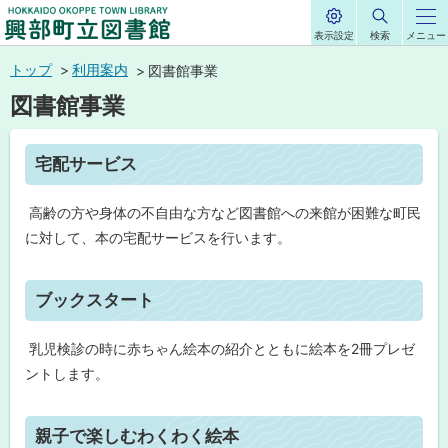
表示設定
検索
メニュー
サ
興部町立図書館
イ
本
ト
トップ
利用案内
図書館事業
内
HOKKAIDO OKOPPE TOWN LIBRARY
文
図書館事業
へ
メ
ペ
宅配サービス
ニ
ー
ジ
ュ
内
高齢の方や身体の不自由な方など図書館への来館が困難な町民
目
ー
次
に対して、本の宅配サービスを行います。
へ
宅
配
ト
サ
ブックスタート
ー
ッ
ビ
ス
プ
乳児検診の時に赤ちゃん絵本の紹介とともに絵本を2冊プレゼ
に
ントします。
ブ
戻
ッ
ク
る
ト
ス
親子で楽しむわくわく絵本
タ