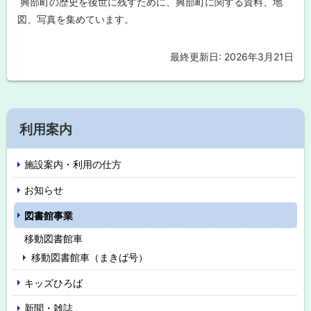
興部町の歴史を後世に残すために、興部町に関する資料、地
ソ
に
ン
図、写真を集めています。
戻
本
る
最終更新日:
2026年3月21日
ト
と
出
ッ
会
う
プ
読
に
書
サ
サ
戻
利用案内
ロ
イ
る
ン
施設案内・利用の仕方
ド
興
部
お知らせ
・
町
に
図書館事業
メ
関
係
移動図書館車
ニ
す
る
移動図書館車（まきば号）
資
ュ
料
キッズひろば
、
ー
写
新聞・雑誌
真