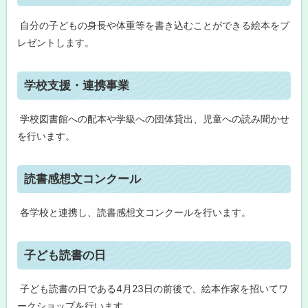
ッ
ー
プ
ト
自分の子どもの身長や体重等を書き込むことができる絵本をプ
に
レゼントします。
親
戻
子
る
で
ト
楽
学校支援・連携事業
し
ッ
む
プ
わ
学校図書館への配本や学級への団体貸出、児童への読み聞かせ
く
に
を行います。
わ
戻
く
絵
る
本
ト
読書感想文コンクール
ッ
学
プ
校
各学校と連携し、読書感想文コンクールを行います。
支
に
援
戻
・
ト
子ども読書の日
連
る
携
ッ
事
プ
子ども読書の日である4月23日の前後で、絵本作家を招いてワ
業
に
ークショップを行います。