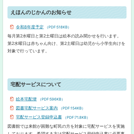
の
じ
ト
えほんのじかんのお知らせ
か
ッ
ん
の
プ
令和8年度予定
（PDF:518KB）
お
に
知
毎月第2水曜日と第2土曜日は絵本の読み聞かせを行います。
ら
戻
せ
第2水曜日は赤ちゃん向け、第2土曜日は幼児から小学生向けを
る
対象で行っています。
宅
配
サ
ー
ビ
ス
ト
に
宅配サービスについて
つ
ッ
い
プ
て
絵本宅配便
（PDF:596KB）
に
図書宅配サービス案内
（PDF:154KB）
令
戻
和
宅配サービス登録申込書
（PDF:71.8KB）
る
8
年
図書館では来館が困難な町民の方を対象に宅配サービスを実施
二
しております。希望する方は宅配サービス登録申込書に必要事