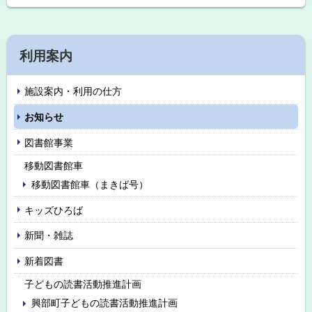
ッ
プ
に
サ
戻
利用案内
イ
る
施設案内・利用の仕方
ド
お知らせ
・
図書館事業
メ
移動図書館車
ニ
移動図書館車（まきば号）
ュ
キッズひろば
ー
新聞・雑誌
新着図書
子どもの読書活動推進計画
興部町子どもの読書活動推進計画