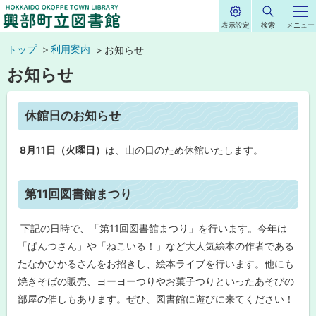
表示設定
検索
メニュー
サ
興部町立図書館
イ
本
ト
トップ
利用案内
お知らせ
内
HOKKAIDO OKOPPE TOWN LIBRARY
文
お知らせ
へ
メ
ペ
休館日のお知らせ
ニ
ー
ジ
ュ
内
8月11日（火曜日）
は、山の日のため休館いたします。
目
ー
次
へ
休
ト
第11回図書館まつり
館
ッ
日
の
プ
下記の日時で、「第11回図書館まつり」を行います。今年は
お
知
に
「ぱんつさん」や「ねこいる！」など大人気絵本の作者である
ら
戻
たなかひかるさんをお招きし、絵本ライブを行います。他にも
せ
る
焼きそばの販売、ヨーヨーつりやお菓子つりといったあそびの
第
部屋の催しもあります。ぜひ、図書館に遊びに来てください！
11
回