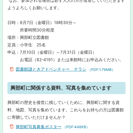
なお、参加される場合は必ず大人の方が送迎していただきます
ャ
る
ー
ようよろしくお願いします。
興
日時：8月7日（金曜日）18時30分～
部
町
所要時間30分程度
に
場所：興部町立図書館
関
係
定員：小学生 25名
す
申込：7月10日（金曜日）～7月31日（金曜日）
る
資
お電話（82-4191）または来館時にお申込みください。
料
、
図書館謎ときアドベンチャー チラシ
（PDF:1.79MB）
写
真
を
ト
集
興部町に関係する資料、写真を集めています
め
ッ
て
プ
い
興部町の歴史を後世に残していくために、興部町に関する資
ま
に
料、地図、写真を集めています。これらをお持ちの方は図書館
す
戻
に寄贈していただけませんか？
る
え
興部町写真募集ポスター
（PDF:448KB）
ほ
ん