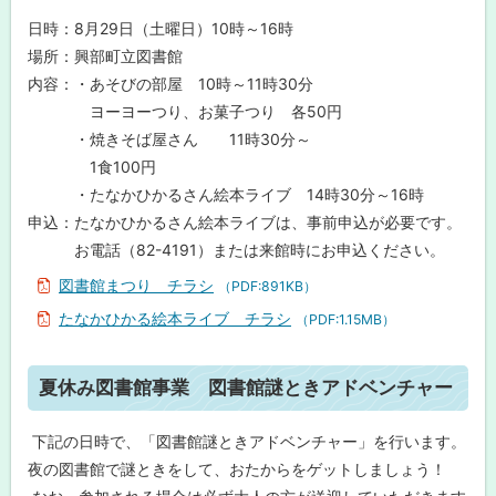
図
日時：8月29日（土曜日）10時～16時
書
館
場所：興部町立図書館
ま
内容：・あそびの部屋 10時～11時30分
つ
り
ヨーヨーつり、お菓子つり 各50円
・焼きそば屋さん 11時30分～
夏
1食100円
休
み
・たなかひかるさん絵本ライブ 14時30分～16時
図
申込：たなかひかるさん絵本ライブは、事前申込が必要です。
書
館
お電話（82-4191）または来館時にお申込ください。
事
業
図書館まつり チラシ
（PDF:891KB）
図
たなかひかる絵本ライブ チラシ
（PDF:1.15MB）
書
館
謎
ト
と
夏休み図書館事業 図書館謎ときアドベンチャー
き
ッ
ア
プ
ド
下記の日時で、「図書館謎ときアドベンチャー」を行います。
ベ
に
夜の図書館で謎ときをして、おたからをゲットしましょう！
ン
チ
戻