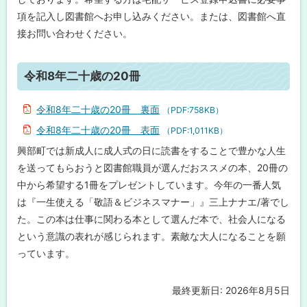
十
歳
項を記入し図書館へお申し込みください。または、図書館へ直
の
接お問い合わせください。
2
0
冊
ト
令和8年二十歳の20冊
ッ
プ
令和8年二十歳の20冊 裏面
（PDF:758KB）
に
令和8年二十歳の20冊 表面
（PDF:1,011KB）
戻
興部町では新成人に成人式の日に読書をすることで豊かな人生
る
を送ってもらおうと図書館職員が選んだおススメの本、20冊の
中から希望する1冊をプレゼントしています。今年の一番人気
は『一生使える「敬語＆ビジネスマナー」』三上ナナエ/著でし
た。この本は仕事に関わる本として選んだ本で、社会人になる
という意識の表れが感じられます。素敵な大人になることを願
っています。
最終更新日:
2026年8月5日
ト