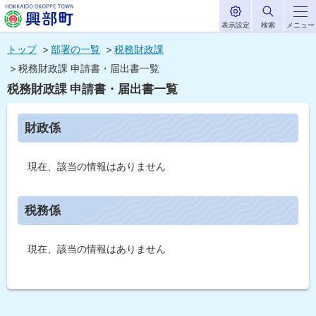
表示設定
検索
メニュー
サ
北海道興部
イ
本
ト
トップ
部署の一覧
税務財政課
内
町
文
税務財政課 申請書・届出書一覧
HOKKAIDO OKOPPE TOWN
へ
税務財政課 申請書・届出書一覧
メ
ニ
ペ
財政係
ー
ュ
ジ
内
ー
現在、該当の情報はありません
目
次
へ
財
ト
政
税務係
係
ッ
プ
税
現在、該当の情報はありません
に
務
係
戻
ト
る
ッ