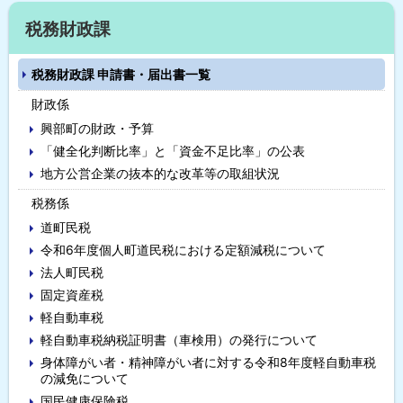
プ
サ
税務財政課
に
イ
戻
税務財政課 申請書・届出書一覧
る
ド
財政係
・
興部町の財政・予算
メ
「健全化判断比率」と「資金不足比率」の公表
地方公営企業の抜本的な改革等の取組状況
ニ
税務係
ュ
道町民税
ー
令和6年度個人町道民税における定額減税について
法人町民税
固定資産税
軽自動車税
軽自動車税納税証明書（車検用）の発行について
身体障がい者・精神障がい者に対する令和8年度軽自動車税
の減免について
国民健康保険税