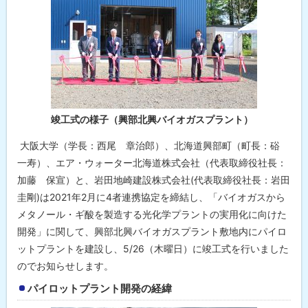
月
15
日
2
01
9
年
6
月
竣工式の様子（興部北興バイオガスプラント）
2
6
大阪大学（学長：西尾 章治郎）、北海道興部町（町長：硲
日
一寿）、エア・ウォーター北海道株式会社（代表取締役社長：
問
加藤 保宣）と、岩田地崎建設株式会社(代表取締役社長：岩田
合
圭剛)は2021年2月に4者連携協定を締結し、「バイオガスから
わ
せ
メタノール・ギ酸を製造する光化学プラントの実用化に向けた
先
開発」に関して、興部北興バイオガスプラント敷地内にパイロ
・
担
ットプラントを建設し、5/26（木曜日）に竣工式を行いました
当
のでお知らせします。
窓
口
パイロットプラント開発の経緯