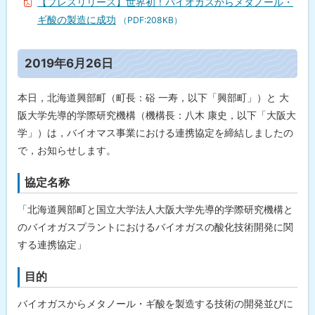
【プレスリリース】世界初！バイオガスからメタノール・
ギ酸の製造に成功
（PDF:208KB）
ト
2019年6月26日
ッ
プ
本日，北海道興部町（町長：硲 一寿，以下「興部町」）と 大
に
阪大学先導的学際研究機構（機構長：八木 康史，以下「大阪大
戻
学」）は，バイオマス事業における連携協定を締結しましたの
る
で，お知らせします。
協定名称
「北海道興部町と国立大学法人大阪大学先導的学際研究機構と
のバイオガスプラントにおけるバイオガスの酸化技術開発に関
する連携協定」
目的
バイオガスからメタノール・ギ酸を製造する技術の開発並びに