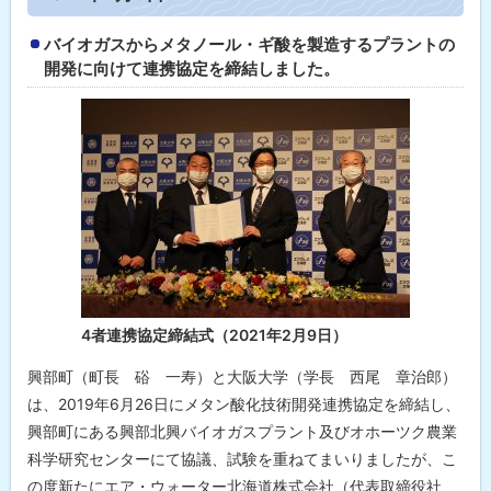
ッ
プ
バイオガスからメタノール・ギ酸を製造するプラントの
に
開発に向けて連携協定を締結しました。
戻
る
4者連携協定締結式（2021年2月9日）
興部町（町長 硲 一寿）と大阪大学（学長 西尾 章治郎）
は、2019年6月26日にメタン酸化技術開発連携協定を締結し、
興部町にある興部北興バイオガスプラント及びオホーツク農業
科学研究センターにて協議、試験を重ねてまいりましたが、こ
の度新たにエア・ウォーター北海道株式会社（代表取締役社