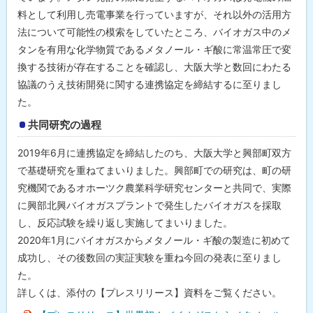
料として利用し売電事業を行っていますが、それ以外の活用方
法について可能性の模索をしていたところ、バイオガス中のメ
タンを有用な化学物質であるメタノール・ギ酸に常温常圧で変
換する技術が存在することを確認し、大阪大学と数回にわたる
協議のうえ技術開発に関する連携協定を締結するに至りまし
た。
共同研究の過程
2019年6月に連携協定を締結したのち、大阪大学と興部町双方
で基礎研究を重ねてまいりました。興部町での研究は、町の研
究機関であるオホーツク農業科学研究センターと共同で、実際
に興部北興バイオガスプラントで発生したバイオガスを採取
し、反応試験を繰り返し実施してまいりました。
2020年1月にバイオガスからメタノール・ギ酸の製造に初めて
成功し、その後数回の実証実験を重ね今回の発表に至りまし
た。
詳しくは、添付の【プレスリリース】資料をご覧ください。