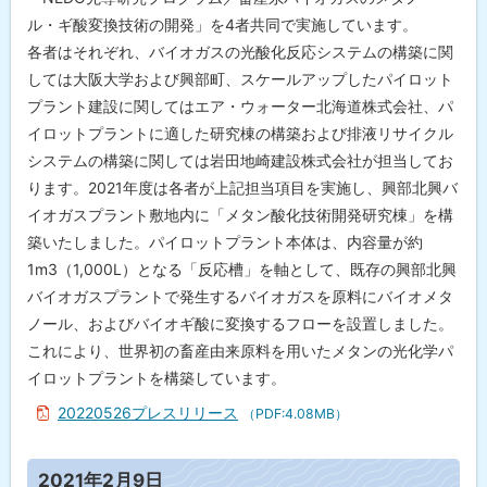
ル・ギ酸変換技術の開発」を4者共同で実施しています。
各者はそれぞれ、バイオガスの光酸化反応システムの構築に関
しては大阪大学および興部町、スケールアップしたパイロット
プラント建設に関してはエア・ウォーター北海道株式会社、パ
イロットプラントに適した研究棟の構築および排液リサイクル
システムの構築に関しては岩田地崎建設株式会社が担当してお
ります。2021年度は各者が上記担当項目を実施し、興部北興バ
イオガスプラント敷地内に「メタン酸化技術開発研究棟」を構
築いたしました。パイロットプラント本体は、内容量が約
1m3（1,000L）となる「反応槽」を軸として、既存の興部北興
バイオガスプラントで発生するバイオガスを原料にバイオメタ
ノール、およびバイオギ酸に変換するフローを設置しました。
これにより、世界初の畜産由来原料を用いたメタンの光化学パ
イロットプラントを構築しています。
20220526プレスリリース
（PDF:4.08MB）
ト
2021年2月9日