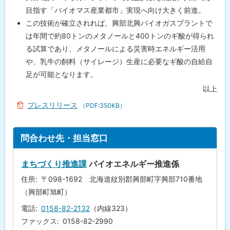
目指す「バイオマス産業都市」実現へ向け大きく前進。
この技術が確立されれば、興部北興バイオガスプラントで
は年間で約80トンのメタノールと400トンのギ酸が得られ
る試算であり、メタノールによる災害時エネルギー活用
や、乳牛の飼料（サイレージ）生産に必要なギ酸の自給自
足が可能となります。
以上
プレスリリース
（PDF:350KB）
ト
問合わせ先・担当窓口
ッ
プ
まちづくり推進課
バイオエネルギー推進係
に
住所
〒098-1692 北海道紋別郡興部町字興部710番地
戻
（興部町旭町）
る
電話
0158-82-2132
（内線323）
ファックス
0158-82-2990