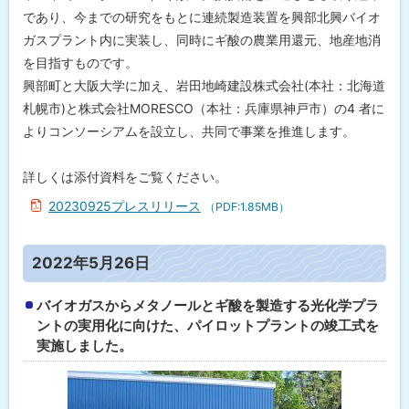
日
であり、今までの研究をもとに連続製造装置を興部北興バイオ
ガスプラント内に実装し、同時にギ酸の農業用還元、地産地消
2
0
を目指すものです。
22
年
興部町と大阪大学に加え、岩田地崎建設株式会社(本社：北海道
5
札幌市)と株式会社MORESCO（本社：兵庫県神戸市）の4 者に
月
2
よりコンソーシアムを設立し、共同で事業を推進します。
6
日
詳しくは添付資料をご覧ください。
2
20230925プレスリリース
（PDF:1.85MB）
0
21
年
2
ト
2022年5月26日
月
ッ
9
日
プ
バイオガスからメタノールとギ酸を製造する光化学プラ
に
ントの実用化に向けた、パイロットプラントの竣工式を
2
実施しました。
戻
0
2
る
0
年
7