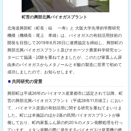
町営の興部北興バイオガスプラント
北海道興部町（町長：硲 一寿）と 大阪大学先導的学際研究
機構（機構長：尾上 孝雄）は、バイオガスの有効活用技術の
開発を目指して2019年6月26日に連携協定を締結し、興部町の
興部北興バイオガスプラント及びオホーツク農業科学研究セン
ターにて協議・試験を重ねてきましたが、このたび家畜ふん尿
由来のバイオガスからメタノールとギ酸の製造に世界で初めて
成功しましたので、お知らせします。
共同研究の背景
興部町は平成26年のバイオマス産業都市に認定されて以降、町
営の興部北興バイオガスプラント（平成28年11月竣工）におい
て、バイオマス資源の有効活用に関する研究を重ねてまいりま
した。町には本施設のほか2基の民間バイオガスプラントが稼
働しており、町内家畜ふん尿の約20％のメタン発酵処理を行っ
ています。メタン発酵の際に発生するバイオガスは発電機の燃