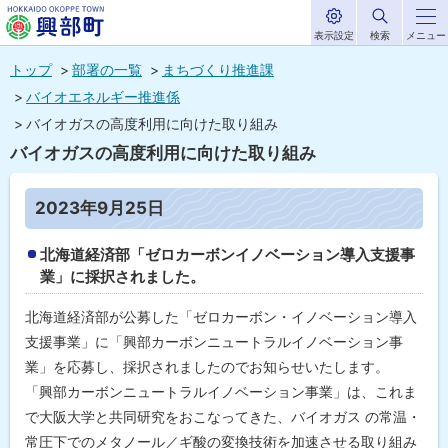
表示設定
検索
メニュー
サ
北海道興部
イ
本
ト
トップ
部署の一覧
まちづくり推進課
内
町
文
バイオエネルギー推進係
HOKKAIDO OKOPPE TOWN
へ
バイオガスの高度利用に向けた取り組み
メ
バイオガスの高度利用に向けた取り組み
ニ
ュ
ペ
2023年9月25日
ー
ー
ジ
内
北海道経済部「ゼロカーボンイノベーション導入支援事
へ
目
業」に採択されました。
次
2
北海道経済部が公募した「ゼロカーボン・イノベーション導入
0
2
支援事業」に「興部カーボンニュートラルイノベーション事
3
業」を応募し、採択されましたのでお知らせいたします。
年
9
「興部カーボンニュートラルイノベーション事業」は、これま
月
で大阪大学と共同研究をおこなってきた、バイオガス の常温・
2
5
常圧下でのメタノール／ギ酸の変換技術を加速させる取り組み