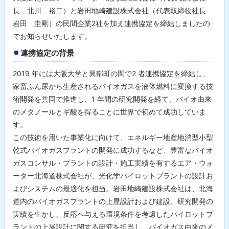
長 北川 裕二）と岩田地崎建設株式会社（代表取締役社長
岩田 圭剛）の民間企業2社を加え連携協定を締結しましたの
でお知らせいたします。
連携協定の背景
2019 年には大阪大学と興部町の間で2 者連携協定を締結し、
家畜ふん尿から生産されるバイオガスを液体燃料に変換する技
術開発を共同で推進し、1 年間の研究開発を経て、バイオ由来
のメタノールとギ酸を得ることに世界で初めて成功していま
す。
この技術を用いた事業化に向けて、エネルギー地産地消型小型
乾式バイオガスプラントの開発に成功するなど、豊富なバイオ
ガスコンサル・プラントの設計・施工実績を有するエア・ウォ
ーター北海道株式会社が、光化学パイロットプラントの設計お
よびシステムの最適化を担当。岩田地崎建設株式会社は、北海
道内のバイオガスプラントの上屋設計および建設、研究開発の
実績を生かし、反応へ与える環境条件を考慮したパイロットプ
ラントの上屋設計に関する研究を担当し、バイオガス由来のメ