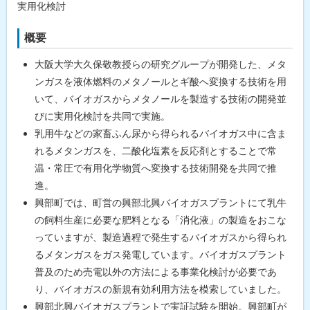
実用化検討
概要
大阪大学大久保敬教授らの研究グループが開発した、メタ
ンガスを液体燃料のメタノールとギ酸へ変換する技術を用
いて、バイオガスからメタノールを製造する技術の開発並
びに実用化検討を共同で実施。
乳用牛などの家畜ふん尿から得られるバイオガス中に含ま
れるメタンガスを、二酸化塩素を反応剤とすることで常
温・常圧で有用化学物質へ変換する技術開発を共同で推
進。
興部町では、町営の興部北興バイオガスプラントにて乳牛
の飼料生産に必要な肥料となる「消化液」の製造をおこな
っていますが、製造過程で発生するバイオガスから得られ
るメタンガスをガス発電しています。バイオガスプラント
普及のため売電以外の方法による事業化検討が必要であ
り、バイオガスの新規有効利用方法を模索していました。
興部北興バイオガスプラントで実証試験を開始。興部町が