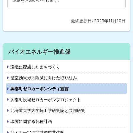
連絡をお願いいたします。
最終更新日:
2023年11月10日
ト
ッ
プ
に
サ
戻
バイオエネルギー推進係
イ
る
環境に配慮したまちづくり
ド
温室効果ガス削減に向けた取り組み
・
興部町ゼロカーボンシティ宣言
メ
興部町役場ゼロカーボンプロジェクト
ニ
北海道大学大学院工学研究院と共同研究
ュ
環境に関する各種計画
ー
北オホーツク地域循環共生圏