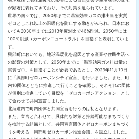
ィ
が顕著に表れてきており、その対策を迫られています。
宣
言
世界の国々では、2050年までに温室効果ガスの排出量を実質
ゼロとしこれ以上の温暖化を防止する動きがみられ、日本にお
問
いても2030年までに2013年度対比で46%削減、2050年には
合
わ
100％削減（カーボンニュートラル）を目指すと表明していま
せ
先
す。
・
興部町においても、地球温暖化を起因とする産業や住民生活へ
担
当
の影響の対策として、2050年までに「温室効果ガス排出量の
窓
実質ゼロ」を目指すことが必要であるとし、2023年11月10日
口
に「興部町ゼロカーボンシティ宣言」を行いました。また、町
内10団体とともに推進して行くことを確認し、それぞれの団体
が個別に推進していく目標を「ゼロカーボンアクション」とし
て合わせて共同宣言しました。
北海道内で町内団体と共同宣言を行うのは初となります。
また、宣言と合わせて、具体的な対策と持続可能なまちづくり
を検討する組織として、共同宣言団体とゼロカーボンまちづく
りを考える「興部町ゼロカーボン推進会議」を設立しました。