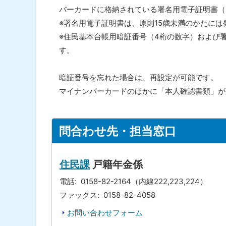
バーカードに格納されている署名用電子証明書（
※署名用電子証明書は、原則15歳未満のかたには
※住民基本台帳用暗証番号（4桁の数字）および
す。
暗証番号を忘れた場合は、再設定が可能です。
マイナンバーカードのほかに「本人確認書類」が
ト
問合わせ先・担当窓口
ッ
プ
に
住民課
戸籍年金係
戻
電話
0158-82-2164（内線222,223,224）
る
ファックス
0158-82-4058
お問い合わせフォーム