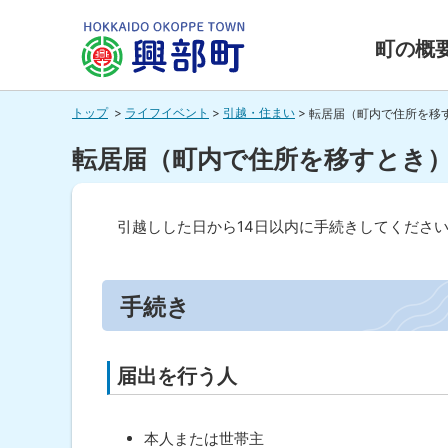
本
本
文
文
町の概
へ
へ
北海道興
メ
戻
トップ
ライフイベント
引越・住まい
転居届（町内で住所を移
ニ
る
部町
ュ
メ
転居届（町内で住所を移すとき
ー
ニ
HOKKAIDO OKOPPE TOWN
へ
ュ
引越しした日から14日以内に手続きしてくださ
ー
ペ
へ
ー
戻
ジ
手続き
内
る
目
ペ
次
届出を行う人
ー
手
続
ジ
き
の
本人または世帯主