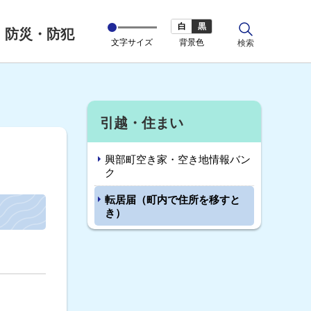
白
黒
防災・防犯
文字サイズ
背景色
サ
検索
イ
ト
内
引越・住まい
興部町空き家・空き地情報バン
ク
転居届（町内で住所を移すと
き）
サ
イ
ド