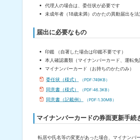
問
ト
代理人の場合は、委任状が必要です
合
ッ
未成年者（18歳未満）のかたの異動届出を
わ
せ
プ
先
へ
届出に必要なもの
・
担
戻
当
る
窓
印鑑 （自署した場合は印鑑不要です）
口
本人確認書類（マイナンバーカード、運転免
マイナンバーカード（お持ちのかたのみ）
委任状（様式）
（PDF:749KB）
同意書（様式）
（PDF:46.3KB）
同意書（記載例）
（PDF:1.30MB）
マイナンバーカードの券面更新手続
転居や氏名等の変更があった場合、マイナンバ