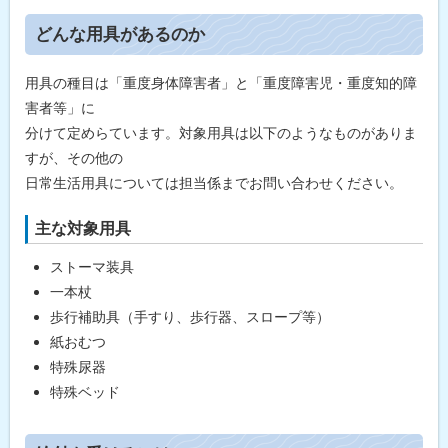
ト
どんな用具があるのか
ッ
プ
用具の種目は「重度身体障害者」と「重度障害児・重度知的障
に
害者等」に
戻
分けて定めらています。対象用具は以下のようなものがありま
る
すが、その他の
日常生活用具については担当係までお問い合わせください。
主な対象用具
ストーマ装具
一本杖
歩行補助具（手すり、歩行器、スロープ等）
紙おむつ
特殊尿器
特殊ベッド
ト