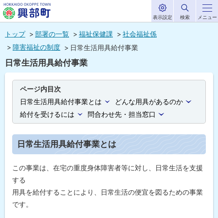
表示設定
検索
メニュー
サ
北海道興部
イ
本
ト
トップ
部署の一覧
福祉保健課
社会福祉係
内
町
文
障害福祉の制度
日常生活用具給付事業
HOKKAIDO OKOPPE TOWN
へ
日常生活用具給付事業
メ
ニ
ページ内目次
ュ
日常生活用具給付事業とは
どんな用具があるのか
ー
給付を受けるには
問合わせ先・担当窓口
へ
日常生活用具給付事業とは
この事業は、在宅の重度身体障害者等に対し、日常生活を支援
する
用具を給付することにより、日常生活の便宜を図るための事業
です。