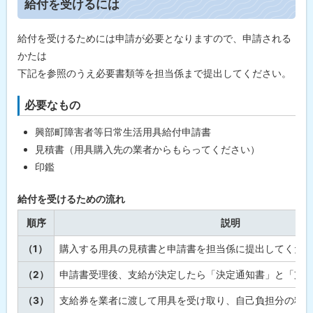
給付を受けるには
ッ
プ
給付を受けるためには申請が必要となりますので、申請される
に
かたは
戻
下記を参照のうえ必要書類等を担当係まで提出してください。
る
必要なもの
興部町障害者等日常生活用具給付申請書
見積書（用具購入先の業者からもらってください）
印鑑
給付を受けるための流れ
順序
説明
（1）
購入する用具の見積書と申請書を担当係に提出してくだ
（2）
申請書受理後、支給が決定したら「決定通知書」と「支
（3）
支給券を業者に渡して用具を受け取り、自己負担分の料