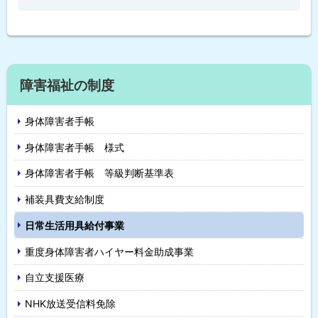
サ
障害福祉の制度
イ
身体障害者手帳
ド
身体障害者手帳 様式
・
身体障害者手帳 等級判断基準表
メ
補装具費支給制度
ニ
日常生活用具給付事業
ュ
重度身体障害者ハイヤー料金助成事業
ー
自立支援医療
NHK放送受信料免除