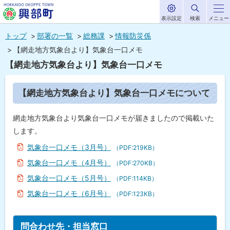
表示設定
検索
メニュー
サ
北海道興部
イ
本
ト
トップ
部署の一覧
総務課
情報防災係
内
町
文
【網走地方気象台より】気象台一口メモ
HOKKAIDO OKOPPE TOWN
へ
【網走地方気象台より】気象台一口メモ
メ
ニ
ペ
【網走地方気象台より】気象台一口メモについて
ー
ュ
ジ
内
ー
網走地方気象台より気象台一口メモが届きましたので掲載いた
目
次
へ
します。
【
気象台一口メモ（3月号）
（PDF:219KB）
網
走
気象台一口メモ（4月号）
（PDF:270KB）
地
方
気象台一口メモ（5月号）
（PDF:114KB）
気
象
気象台一口メモ（6月号）
（PDF:123KB）
台
よ
り
ト
】
問合わせ先・担当窓口