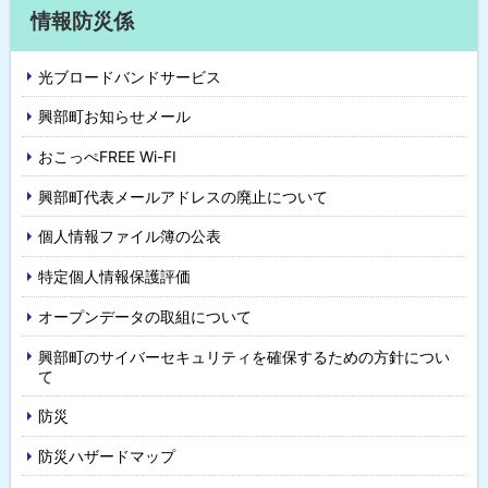
サ
戻
情報防災係
イ
る
光ブロードバンドサービス
ド
興部町お知らせメール
・
おこっぺFREE Wi-FI
メ
興部町代表メールアドレスの廃止について
ニ
個人情報ファイル簿の公表
ュ
特定個人情報保護評価
ー
オープンデータの取組について
興部町のサイバーセキュリティを確保するための方針につい
て
防災
防災ハザードマップ