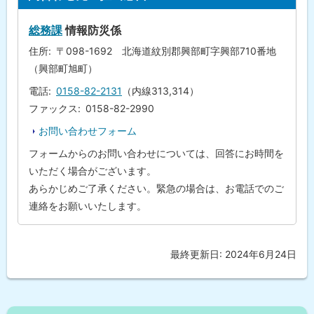
気
ッ
象
プ
台
総務課
情報防災係
一
に
口
住所
〒098-1692 北海道紋別郡興部町字興部710番地
戻
メ
（興部町旭町）
モ
る
に
電話
0158-82-2131
（内線313,314）
つ
い
ファックス
0158-82-2990
て
お問い合わせフォーム
問
フォームからのお問い合わせについては、回答にお時間を
合
わ
いただく場合がございます。
せ
あらかじめご了承ください。緊急の場合は、お電話でのご
先
・
連絡をお願いいたします。
担
当
窓
口
最終更新日:
2024年6月24日
ト
ッ
プ
に