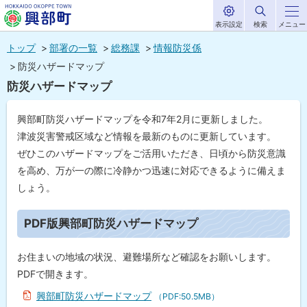
表示設定
検索
メニュー
サ
北海道興部
イ
本
ト
トップ
部署の一覧
総務課
情報防災係
内
町
文
防災ハザードマップ
HOKKAIDO OKOPPE TOWN
へ
防災ハザードマップ
メ
ニ
興部町防災ハザードマップを令和7年2月に更新しました。
ュ
津波災害警戒区域など情報を最新のものに更新しています。
ぜひこのハザードマップをご活用いただき、日頃から防災意識
ー
を高め、万が一の際に冷静かつ迅速に対応できるように備えま
へ
しょう。
ペ
ー
PDF版興部町防災ハザードマップ
ジ
内
目
お住まいの地域の状況、避難場所など確認をお願いします。
次
PDFで開きます。
P
D
興部町防災ハザードマップ
（PDF:50.5MB）
F