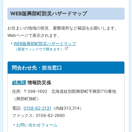
版
興
ト
部
WEB版興部町防災ハザードマップ
町
ッ
防
プ
災
お住まいの地域の状況、避難場所など確認をお願いします。
ハ
に
Webページで表示されます。
ザ
ー
戻
WEB版興部町防災ハザードマップ
ド
る
（新規ウィンドウで開きます）
マ
(
ッ
別
プ
サ
イ
ト
問合わせ先・担当窓口
ト
W
ッ
)
E
プ
B
総務課
情報防災係
版
に
興
住所
〒098-1692 北海道紋別郡興部町字興部710番地
戻
部
（興部町旭町）
町
る
防
電話
0158-82-2131
（内線313,314）
災
ハ
ファックス
0158-82-2990
ザ
ー
お問い合わせフォーム
ド