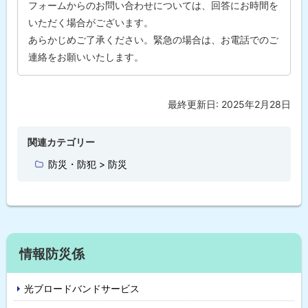
マ
フォームからのお問い合わせについては、回答にお時間を
ッ
いただく場合がございます。
プ
あらかじめご了承ください。緊急の場合は、お電話でのご
問
連絡をお願いいたします。
合
わ
せ
先
最終更新日:
2025年2月28日
ト
・
担
ッ
当
プ
窓
関連カテゴリー
口
に
防災・防犯 > 防災
戻
る
サ
情報防災係
イ
光ブロードバンドサービス
ド