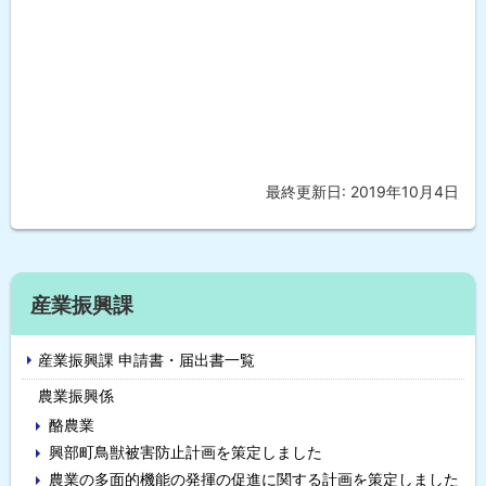
最終更新日:
2019年10月4日
ト
ッ
プ
に
サ
戻
産業振興課
イ
る
産業振興課 申請書・届出書一覧
ド
農業振興係
・
酪農業
メ
興部町鳥獣被害防止計画を策定しました
農業の多面的機能の発揮の促進に関する計画を策定しました
ニ