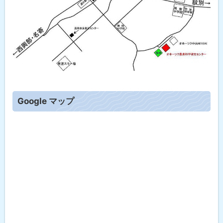
ト
Google マップ
ッ
プ
に
戻
る