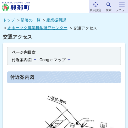
表示設定
検索
メニュー
サ
北海道興部
イ
本
ト
トップ
部署の一覧
産業振興課
内
町
文
オホーツク農業科学研究センター
交通アクセス
HOKKAIDO OKOPPE TOWN
へ
交通アクセス
メ
ニ
ページ内目次
ュ
付近案内図
Google マップ
ー
へ
付近案内図