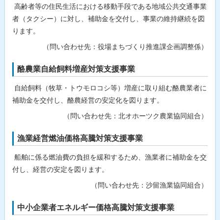
高齢者等の住民生活における移動手段である地域公共交通事業
に
つ
者（タクシー）に対し、補助金を交付し、事業の維持継続を図
い
ります。
て
（問い合わせ先：役場まちづくり推進課企画調整係）
問
合
わ
酪農業自給飼料増産対策支援事業
せ
先
自給飼料（牧草・トウモロコシ等）増産に取り組む酪農業者に
・
担
補助金を交付し、酪農経営の安定化を図ります。
当
窓
（問い合わせ先：北オホーツク農業協同組合）
口
漁業経営燃油価格高騰対策支援事業
船舶に係る燃油費の負担を緩和するため、漁業者に補助金を交
付し、経営の安定を図ります。
（問い合わせ先：沙留漁業協同組合）
中小企業者エネルギー価格高騰対策支援事業