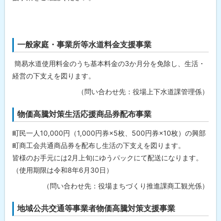
点
支
援
地
方
一般家庭・事業所等水道料金支援事業
創
生
臨
簡易水道使用料金のうち基本料金の3か月分を免除し、生活・
時
経営の下支えを図ります。
交
付
（問い合わせ先：役場上下水道課管理係）
金
を
活
物価高騰対策生活応援商品券配布事業
用
し
町民一人10,000円（1,000円券×5枚、500円券×10枚）の興部
た
生
町商工会共通商品券を配布し生活の下支えを図ります。
活
者
皆様のお手元には2月上旬にゆうパックにて配送になります。
等
（使用期限は令和8年6月30日）
支
援
（問い合わせ先：役場まちづくり推進課商工観光係）
事
業
の
地域公共交通等事業者物価高騰対策支援事業
実
施