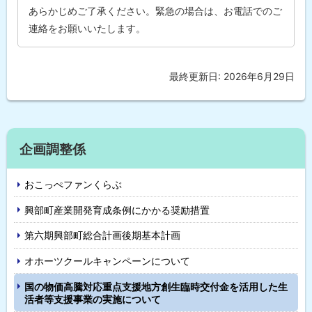
あらかじめご了承ください。緊急の場合は、お電話でのご
連絡をお願いいたします。
最終更新日:
2026年6月29日
ト
ッ
プ
に
サ
戻
企画調整係
イ
る
おこっぺファンくらぶ
ド
興部町産業開発育成条例にかかる奨励措置
・
第六期興部町総合計画後期基本計画
メ
オホーツクールキャンペーンについて
ニ
国の物価高騰対応重点支援地方創生臨時交付金を活用した生
ュ
活者等支援事業の実施について