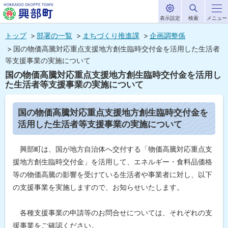
表示設定
検索
メニュー
サ
北海道興部
イ
本
ト
トップ
部署の一覧
まちづくり推進課
企画調整係
内
町
文
国の物価高騰対応重点支援地方創生臨時交付金を活用した生活者
HOKKAIDO OKOPPE TOWN
へ
等支援事業の実施について
メ
国の物価高騰対応重点支援地方創生臨時交付金を活用し
た生活者等支援事業の実施について
ニ
ュ
ペ
国の物価高騰対応重点支援地方創生臨時交付金を
ー
ー
活用した生活者等支援事業の実施について
ジ
へ
内
目
興部町は、国が地方自治体へ交付する「物価高騰対応重点支
次
援地方創生臨時交付金」を活用して、エネルギー・食料品価格
国
の
等の物価高騰の影響を受けている生活者や事業者に対し、以下
物
価
の支援事業を実施しますので、お知らせいたします。
高
騰
対
各種支援事業の申請等のお問合せについては、それぞれの支
応
援事業をご確認ください。
重