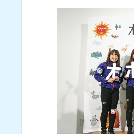
ル
ト
ッ
問
合
プ
わ
へ
せ
先
戻
・
る
担
当
窓
口