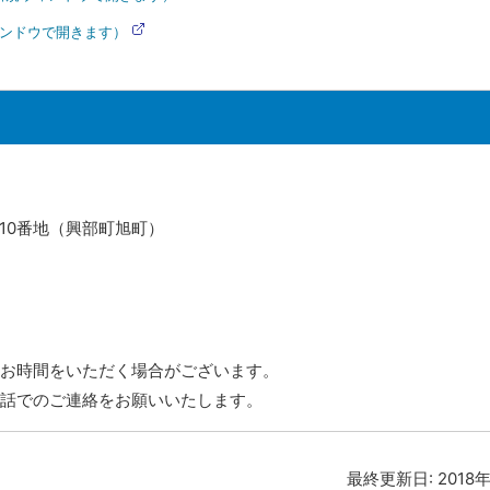
(
外
ンドウで開きます）
部
(
サ
外
イ
部
ト
サ
)
イ
ト
)
710番地（興部町旭町）
お時間をいただく場合がございます。
話でのご連絡をお願いいたします。
最終更新日:
2018