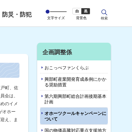
白
黒
防災・防犯
文字サイズ
背景色
サ
検索
イ
ト
内
サ
企画調整係
イ
おこっぺファンくらぶ
ド
興部町産業開発育成条例にかか
・
る奨励措置
置戸町、佐
メ
委員会は、
第六期興部町総合計画後期基本
計画
ためのイメ
ニ
がオホー
オホーツクールキャンペーンに
ュ
ついて
て迎え、ま
ー
国の物価高騰対応重点支援地方