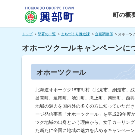
本
本
文
文
町の概
へ
へ
北海道興
メ
戻
トップ
部署の一覧
まちづくり推進課
企画調整係
オホーツ
ニ
る
部町
ュ
メ
オホーツクールキャンペーンに
ー
ニ
HOKKAIDO OKOPPE TOWN
へ
ュ
ペ
オホーツクール
ー
ー
ジ
へ
内
戻
目
北海道オホーツク18市町村（北見市、網走市、
次
る
呂間町、遠軽町、湧別町、滝上町、興部町、西興
オ
ペ
地域の魅力を国内外の多くの方に知っていただき
ホ
ー
ージ発信事業「オホーツクール」を平成29年度
ー
ツ
ジ
ツク地域の出身という理由から、女子カーリング
ク
の
た新たに全国に地域の魅力を広めるキャンペーン
ー