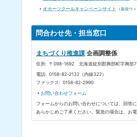
オホーツクールキャンペーンサイト
（新規ウィ
ト
問合わせ先・担当窓口
ッ
プ
に
まちづくり推進課
企画調整係
戻
住所
〒098-1692 北海道紋別郡興部町字興部
る
電話
0158-82-2132（内線322）
ファックス
0158-82-2990
お問い合わせフォーム
フォームからのお問い合わせについては、回答に
あらかじめご了承ください。緊急の場合は、お電
ト