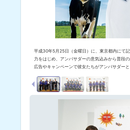
平成30年5月25日（金曜日）に、東京都内に
力をはじめ、アンバサダーの意気込みから普段の
広告やキャンペーンで彼女たちがアンバサダーと
画
前へ
像
ス
ラ
イ
ド
集