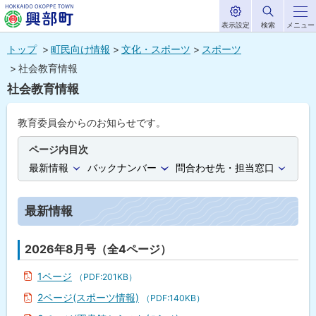
表示設定
検索
メニュー
サ
北海道興部
イ
本
ト
トップ
町民向け情報
文化・スポーツ
スポーツ
内
町
文
社会教育情報
HOKKAIDO OKOPPE TOWN
へ
社会教育情報
メ
ニ
教育委員会からのお知らせです。
ュ
ページ内目次
ー
最新情報
バックナンバー
問合わせ先・担当窓口
へ
最新情報
2026年8月号（全4ページ）
1ページ
（PDF:201KB）
2ページ(スポーツ情報)
（PDF:140KB）