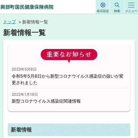
表示設定
検索
メニュー
サ
興部町国民健康保
イ
本
ト
トップ
新着情報一覧
内
険病院
文
新着情報一覧
へ
メ
ペ
重要なお知らせ
ニ
ー
ジ
ュ
内
目
ー
2023年5月8日
次
令和5年5月8日から新型コロナウイルス感染症の扱いが変
へ
重
更されました
要
な
2022年1月19日
お
知
新型コロナウイルス感染症関連情報
ら
せ
新
着
新着情報
情
報