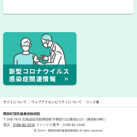
ト
ッ
プ
ピ
サ
に
ッ
イ
戻
ク
る
ド
ア
・
ッ
プ
メ
ニ
ュ
サイトについて
ウェブアクセシビリティについて
リンク集
ー
興部町国民健康保険病院
〒098-1615
北海道紋別郡興部町字興部1322番地の23（興部町仲町）
電話：
0158-82-2310
ファックス番号：0158-82-2396
©
2003〜 興部町国民健康保険病院 All rights reserved.