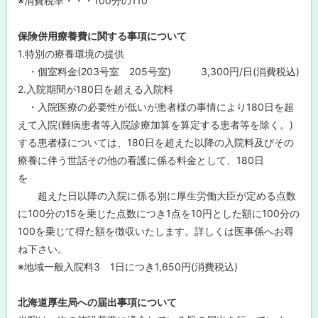
※消費税率・・・100分の110
保険併用療養費に関する事項について
1.特別の療養環境の提供
・個室料金(203号室 205号室) 3,300円/日(消費税込)
2.入院期間が180日を超える入院料
・入院医療の必要性が低いが患者様の事情により180日を超
えて入院(難病患者等入院診療加算を算定する患者等を除く。)
する患者様については、180日を超えた以降の入院料及びその
療養に伴う世話その他の看護に係る料金として、180日
を
超えた日以降の入院に係る別に厚生労働大臣が定める点数
に100分の15を乗じた点数につき1点を10円とした額に100分の
100を乗じて得た額を徴収いたします。詳しくは医事係へお尋
ね下さい。
※地域一般入院料3 1日につき1,650円(消費税込)
北海道厚生局への届出事項について