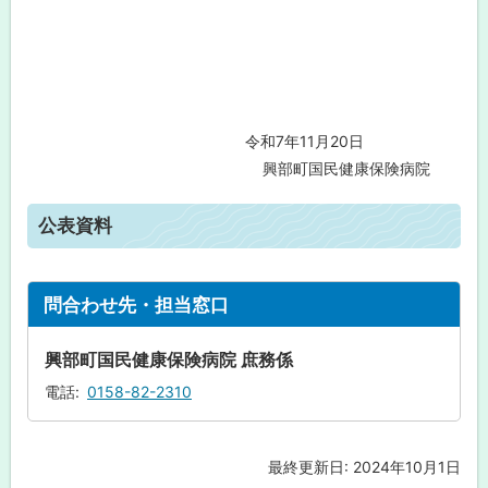
令和7年11月20日
興部町国民健康保険病院
ペ
ー
公表資料
ジ
内
目
次
ト
問合わせ先・担当窓口
公
ッ
表
プ
資
興部町国民健康保険病院 庶務係
料
に
電話
0158-82-2310
戻
問
る
合
わ
最終更新日:
2024年10月1日
ト
せ
先