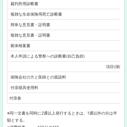
裁判所用診断書
複雑な生命保険用死亡診断書
簡単な意見書・証明書
複雑な意見書・証明書
屍体検案書
本人申請による警察への診断書(自己負担)
項目(保険適
保険会社の方と医師との面談料
付添寝具使用料
付添食
※同一文書を同時に2通以上発行するときは、1通以外の分は半
額とする。