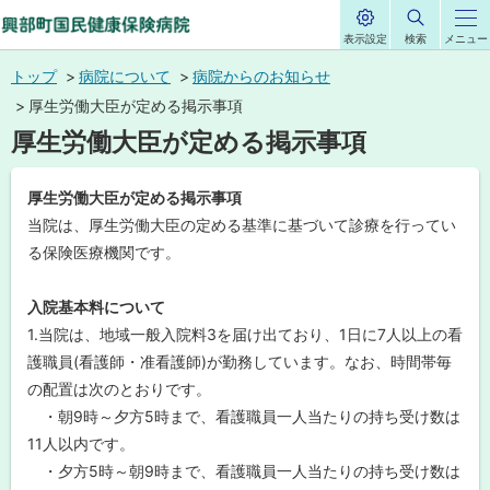
表示設定
検索
メニュー
サ
興部町国民健康保
イ
本
ト
トップ
病院について
病院からのお知らせ
内
険病院
文
厚生労働大臣が定める掲示事項
へ
厚生労働大臣が定める掲示事項
メ
ニ
厚生労働大臣が定める掲示事項
ュ
当院は、厚生労働大臣の定める基準に基づいて診療を行ってい
ー
る保険医療機関です。
へ
入院基本料について
1.当院は、地域一般入院料3を届け出ており、1日に7人以上の看
護職員(看護師・准看護師)が勤務しています。なお、時間帯毎
の配置は次のとおりです。
・朝9時～夕方5時まで、看護職員一人当たりの持ち受け数は
11人以内です。
・夕方5時～朝9時まで、看護職員一人当たりの持ち受け数は