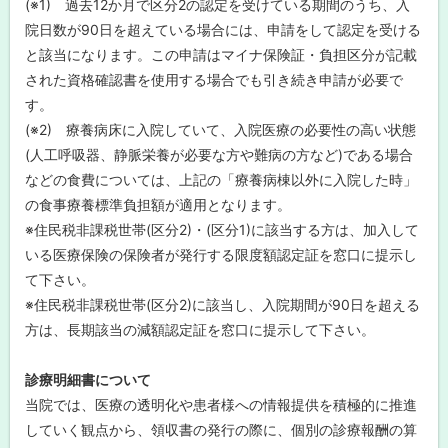
(※1) 過去12か月で区分2の認定を受けている期間のうち、入
院日数が90日を超えている場合には、申請をして認定を受ける
と該当になります。この申請はマイナ保険証・負担区分が記載
された資格確認書を使用する場合でも引き続き申請が必要で
す。
(※2) 療養病床に入院していて、入院医療の必要性の高い状態
(人工呼吸器、静脈栄養が必要な方や難病の方など)である場合
などの食費については、上記の「療養病棟以外に入院した時」
の食事療養標準負担額が適用となります。
※住民税非課税世帯(区分2)・(区分1)に該当する方は、加入して
いる医療保険の保険者が発行する限度額認定証を窓口に提示し
て下さい。
※住民税非課税世帯(区分2)に該当し、入院期間が90日を超える
方は、長期該当の減額認定証を窓口に提示して下さい。
診療明細書について
当院では、医療の透明化や患者様への情報提供を積極的に推進
していく観点から、領収書の発行の際に、個別の診療報酬の算