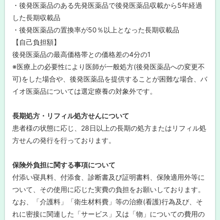
・後発医薬品のある先発医薬品で後発医薬品収載から5年経過
した長期収載品
・後発医薬品の置換率が50％以上となった長期収載品
【自己負担額】
後発医薬品の最高価格帯との価格差の4分の1
※医療上の必要性により医師が一般処方(後発医薬品への変更不
可)をした場合や、後発医薬品を提供することが困難な場合、バ
イオ医薬品については選定療養の対象外です。
長期処方・リフィル処方せんについて
患者様の状態に応じ、28日以上の長期の処方またはリフィル処
方せんの発行を行っております。
保険外負担に関する事項について
付添い寝具料、付添食、診断書及び証明書料、保険適用外等に
ついて、その使用に応じた実費の負担をお願いしております。
なお、「介護料」「衛生材料費」等の治療(看護)行為及び、そ
れに密接に関連した「サービス」又は「物」についての費用の