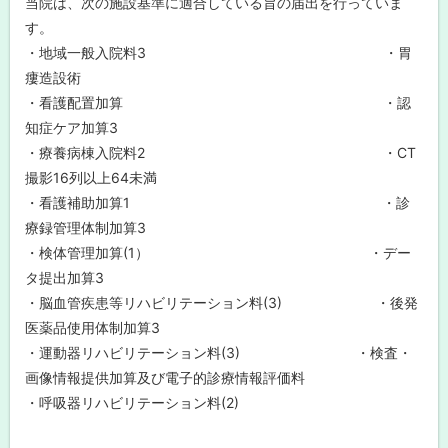
当院は、次の施設基準に適合している旨の届出を行っていま
す。
・地域一般入院料3 ・胃
瘻造設術
・看護配置加算 ・認
知症ケア加算3
・療養病棟入院料2 ・CT
撮影16列以上64未満
・看護補助加算1 ・診
療録管理体制加算3
・検体管理加算(1） ・デー
タ提出加算3
・脳血管疾患等リハビリテーション料(3) ・後発
医薬品使用体制加算3
・運動器リハビリテーション料(3) ・検査・
画像情報提供加算及び電子的診療情報評価料
・呼吸器リハビリテーション料(2)