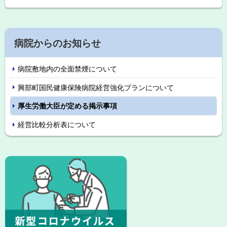
ッ
・
担
プ
当
に
窓
サ
口
戻
病院からのお知らせ
イ
る
病院敷地内の全面禁煙について
ド
興部町国民健康保険病院経営強化プランについて
・
厚生労働大臣が定める掲示事項
メ
経営比較分析表について
ニ
ュ
ピ
ー
ッ
ク
ア
ッ
プ