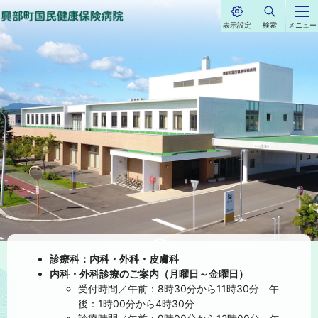
本
表示設定
検索
メニュー
文
サ
興部町国民健康保
イ
興
ト
へ
内
険病院
メ
部
ニ
ュ
町
ー
へ
国
民
健
康
診療科：内科・外科・皮膚科
内科・外科診療のご案内（月曜日～金曜日）
保
受付時間／午前：8時30分から11時30分 午
後：1時00分から4時30分