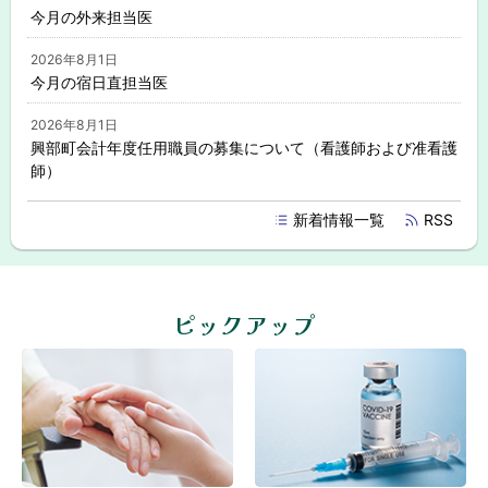
今月の外来担当医
2026年8月1日
今月の宿日直担当医
2026年8月1日
興部町会計年度任用職員の募集について（看護師および准看護
師）
2026年8月1日
新着情報一覧
RSS
興部町会計年度任用職員の募集について（看護補助者）
ト
2026年8月1日
興部町職員の募集について（看護師職及び准看護師職）
ッ
ピックアップ
プ
2026年4月1日
に
高齢者肺炎球菌ワクチンの実施について（65歳以上の方）
戻
る
2026年3月27日
子どもの「定期予防接種」の実施について
2026年3月27日