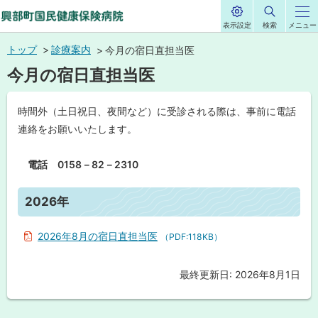
表示設定
検索
メニュー
サ
興部町国民健康保
イ
本
ト
トップ
診療案内
今月の宿日直担当医
内
険病院
文
今月の宿日直担当医
へ
メ
時間外（土日祝日、夜間など）に受診される際は、事前に電話
ニ
連絡をお願いいたします。
ュ
ー
電話 0158－82－2310
へ
ペ
ー
2026年
ジ
内
目
2026年8月の宿日直担当医
（PDF:118KB）
次
2
0
最終更新日:
2026年8月1日
ト
2
ッ
6
年
プ