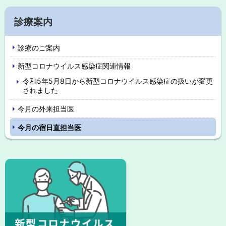
に
サ
戻
診療案内
イ
る
診療のご案内
ド
新型コロナウイルス感染症関連情報
・
令和5年5月8日から新型コロナウイルス感染症の扱いが変更
メ
されました
ニ
今月の外来担当医
ュ
今月の宿日直担当医
ー
ピ
ッ
ク
ア
ッ