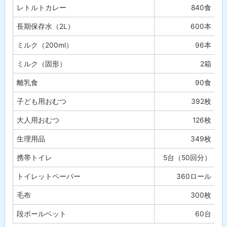
状
レトルトカレー
840食
況
長期保存水（2L）
600本
問
合
ミルク（200ml）
96本
わ
せ
ミルク（固形）
2箱
先
・
離乳食
90食
担
当
子ども用おむつ
392枚
窓
口
大人用おむつ
126枚
生理用品
349枚
携帯トイレ
5台（50回分）
トイレットペーパー
360ロール
毛布
300枚
段ボールベット
60台