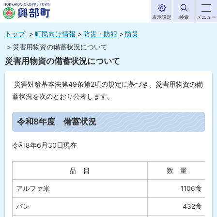
表示設定
検索
メニュー
サ
北海道興部
イ
本
ト
トップ
町民向け情報
防災・防犯
防災
内
町
文
災害用物資の備蓄状況について
HOKKAIDO OKOPPE TOWN
へ
災害用物資の備蓄状況について
メ
ニ
災害対策基本法第49条第2項の規定に基づき、災害用物資の備
ュ
蓄状況を次のとおり公表します。
ー
ペ
ー
令和8年度 備蓄状況
へ
ジ
内
目
令和8年6月30日現在
次
令
和
品 目
数 量
8
年
アルファ米
1106食
度
パン
432食
備
蓄