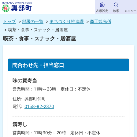
表示設定
検索
メニュー
サ
北海道興部
イ
本
ト
トップ
部署の一覧
まちづくり推進課
商工観光係
内
町
文
喫茶・食事・スナック・居酒屋
HOKKAIDO OKOPPE TOWN
へ
喫茶・食事・スナック・居酒屋
メ
ニ
ペ
ー
ュ
ジ
問合わせ先・担当窓口
内
ー
目
次
へ
味の賀寿当
問
営業時間：11時～23時 定休日：不定休
合
わ
住所
興部町仲町
せ
先
電話
0158-82-2370
・
担
当
清寿し
窓
口
営業時間：11時30分～20時 定休日：不定休