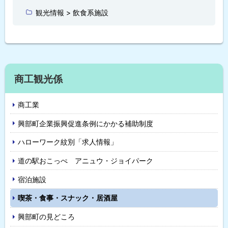
に
観光情報 > 飲食系施設
戻
る
サ
商工観光係
イ
商工業
ド
興部町企業振興促進条例にかかる補助制度
・
ハローワーク紋別「求人情報」
メ
道の駅おこっぺ アニュウ・ジョイパーク
ニ
宿泊施設
ュ
喫茶・食事・スナック・居酒屋
ー
興部町の見どころ