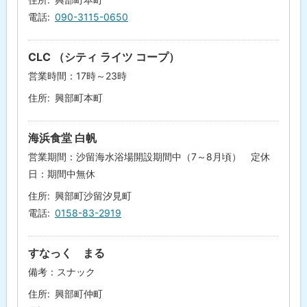
電話
090-3115-0650
CLC （シティ ライツ コープ）
営業時間：17時～23時
住所
興部町本町
海浜食堂 白帆
営業期間：沙留海水浴場開設期間中（7～8月頃） 定休
日：期間中無休
住所
興部町沙留汐見町
電話
0158-83-2919
すなっく まる
備考：スナック
住所
興部町仲町