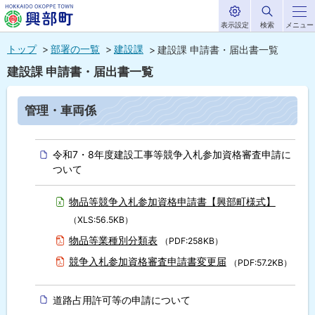
表示設定
検索
メニュー
サ
北海道興部
イ
本
ト
トップ
部署の一覧
建設課
建設課 申請書・届出書一覧
内
町
文
建設課 申請書・届出書一覧
HOKKAIDO OKOPPE TOWN
へ
メ
ペ
管理・車両係
ー
ニ
ジ
内
ュ
目
令和7・8年度建設工事等競争入札参加資格審査申請に
ー
次
ついて
へ
管
理
・
物品等競争入札参加資格申請書【興部町様式】
車
（XLS:56.5KB）
両
係
物品等業種別分類表
（PDF:258KB）
競争入札参加資格審査申請書変更届
（PDF:57.2KB）
土
木
係
道路占用許可等の申請について