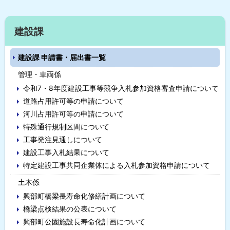
ッ
プ
サ
建設課
に
イ
戻
建設課 申請書・届出書一覧
る
ド
管理・車両係
・
令和7・8年度建設工事等競争入札参加資格審査申請について
メ
道路占用許可等の申請について
河川占用許可等の申請について
ニ
特殊通行規制区間について
ュ
工事発注見通しについて
ー
建設工事入札結果について
特定建設工事共同企業体による入札参加資格申請について
土木係
興部町橋梁長寿命化修繕計画について
橋梁点検結果の公表について
興部町公園施設長寿命化計画について