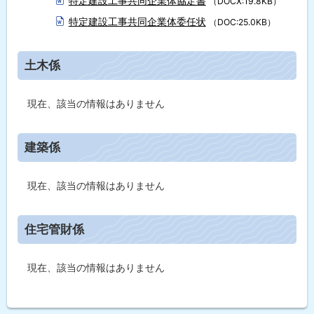
特定建設工事共同企業体協定書
（DOCX:19.8KB）
特定建設工事共同企業体委任状
（DOC:25.0KB）
ト
土木係
ッ
プ
現在、該当の情報はありません
に
戻
ト
建築係
る
ッ
プ
現在、該当の情報はありません
に
戻
ト
住宅管財係
る
ッ
プ
現在、該当の情報はありません
に
戻
ト
る