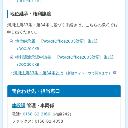
（DOC:20.0KB）
地位継承・権利譲渡
河川法第33条・第34条に基づく手続きは、こちらの様式でお
申し出ください。
地位継承届 【Word(Office2003対応）形式】
（DOC:20.0KB）
権利譲渡承認申請書 【Word(Office2003対応）形式】
（DOC:20.0KB）
河川法第33条・第34条とは
（新規ウィンドウで開きます）
(
外
部
サ
ト
問合わせ先・担当窓口
イ
ッ
ト
)
プ
建設課
管理・車両係
に
電話
0158-82-2166
（内線242）
戻
ファックス
0158-82-4058
る