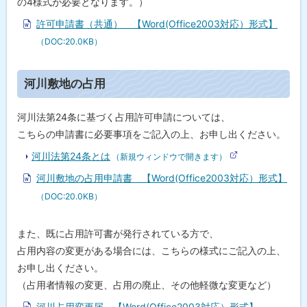
の4様式が必要となります。）
許可申請書（共通） 【Word(Office2003対応）形式】
（DOC:20.0KB）
ト
河川敷地の占用
ッ
プ
河川法第24条に基づく占用許可申請については、
に
こちらの申請書に必要事項をご記入の上、お申し出ください。
戻
河川法第24条とは
（新規ウィンドウで開きます）
る
(
外
河川敷地の占用申請書 【Word(Office2003対応）形式】
部
サ
（DOC:20.0KB）
イ
ト
)
また、既に占用許可書が発行されている方で、
占用内容の変更がある場合には、こちらの様式にご記入の上、
お申し出ください。
（占用者情報の変更、占用の廃止、その他軽微な変更など）
河川占用変更届 【Word(Office2003対応）形式】