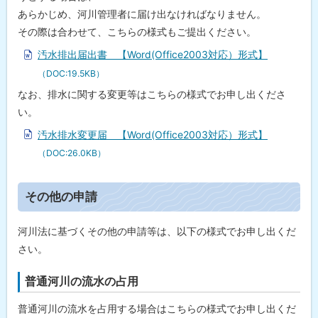
戻
あらかじめ、河川管理者に届け出なければなりません。
る
その際は合わせて、こちらの様式もご提出ください。
汚水排出届出書 【Word(Office2003対応）形式】
（DOC:19.5KB）
なお、排水に関する変更等はこちらの様式でお申し出くださ
い。
汚水排水変更届 【Word(Office2003対応）形式】
（DOC:26.0KB）
ト
その他の申請
ッ
プ
河川法に基づくその他の申請等は、以下の様式でお申し出くだ
に
さい。
戻
る
普通河川の流水の占用
普通河川の流水を占用する場合はこちらの様式でお申し出くだ