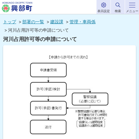
表示設定
検索
メニュー
サ
北海道興部
イ
本
ト
トップ
部署の一覧
建設課
管理・車両係
内
町
文
河川占用許可等の申請について
HOKKAIDO OKOPPE TOWN
へ
河川占用許可等の申請について
メ
ニ
ュ
ー
へ