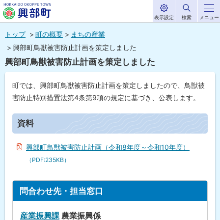
表示設定
検索
メニュー
サ
北海道興部
イ
本
ト
トップ
町の概要
まちの産業
内
町
文
興部町鳥獣被害防止計画を策定しました
HOKKAIDO OKOPPE TOWN
へ
興部町鳥獣被害防止計画を策定しました
メ
ニ
町では、興部町鳥獣被害防止計画を策定しましたので、鳥獣被
ュ
害防止特別措置法第4条第9項の規定に基づき、公表します。
ー
ペ
ー
資料
へ
ジ
内
目
興部町鳥獣被害防止計画（令和8年度～令和10年度）
次
（PDF:235KB）
資
料
ト
問合わせ先・担当窓口
問
ッ
合
わ
プ
産業振興課
農業振興係
せ