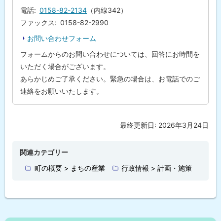
に
先
電話
0158-82-2134
（内線342）
・
戻
担
ファックス
0158-82-2990
る
当
窓
お問い合わせフォーム
口
フォームからのお問い合わせについては、回答にお時間を
いただく場合がございます。
あらかじめご了承ください。緊急の場合は、お電話でのご
連絡をお願いいたします。
最終更新日:
2026年3月24日
ト
ッ
プ
関連カテゴリー
に
町の概要 > まちの産業
行政情報 > 計画・施策
戻
る