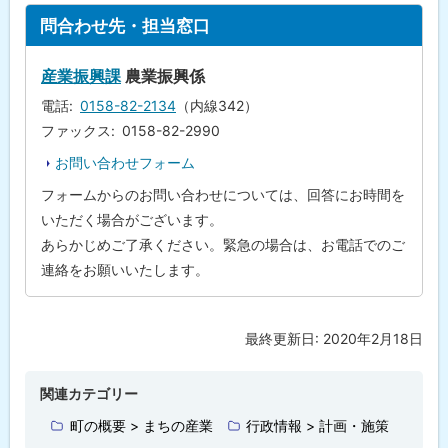
活
ト
性
問合わせ先・担当窓口
化
ッ
計
画
プ
産業振興課
農業振興係
に
電話
0158-82-2134
（内線342）
問
戻
合
ファックス
0158-82-2990
わ
る
せ
お問い合わせフォーム
先
・
フォームからのお問い合わせについては、回答にお時間を
担
当
いただく場合がございます。
窓
あらかじめご了承ください。緊急の場合は、お電話でのご
口
連絡をお願いいたします。
最終更新日:
2020年2月18日
ト
ッ
プ
関連カテゴリー
に
町の概要 > まちの産業
行政情報 > 計画・施策
戻