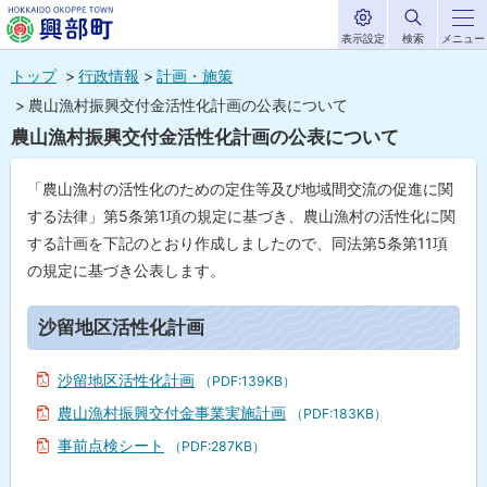
表示設定
検索
メニュー
サ
北海道興部
イ
本
ト
トップ
行政情報
計画・施策
内
町
文
農山漁村振興交付金活性化計画の公表について
HOKKAIDO OKOPPE TOWN
へ
農山漁村振興交付金活性化計画の公表について
メ
ニ
「農山漁村の活性化のための定住等及び地域間交流の促進に関
ュ
する法律」第5条第1項の規定に基づき、農山漁村の活性化に関
する計画を下記のとおり作成しましたので、同法第5条第11項
ー
の規定に基づき公表します。
へ
ペ
ー
沙留地区活性化計画
ジ
内
目
沙留地区活性化計画
（PDF:139KB）
次
農山漁村振興交付金事業実施計画
（PDF:183KB）
沙
留
事前点検シート
（PDF:287KB）
地
区