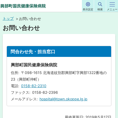
表示設定
検索
メニュー
サ
興部町国民健康保
イ
本
ト
トップ
お問い合わせ
内
険病院
文
お問い合わせ
へ
メ
ペ
ニ
ー
ジ
問合わせ先・担当窓口
ュ
内
目
ー
次
興部町国民健康保険病院
へ
問
住所
〒098-1615 北海道紋別郡興部町字興部1322番地の
合
わ
23（興部町仲町）
せ
先
電話
0158-82-2310
・
ファックス
0158-82-2396
担
当
メールアドレス
hospital@town.okoppe.lg.jp
窓
口
最終更新日:
2019年5月17日
ト