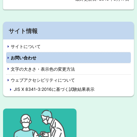
ッ
プ
に
サ
戻
サイト情報
イ
る
サイトについて
ド
お問い合わせ
・
文字の大きさ・表示色の変更方法
メ
ウェブアクセシビリティについて
ニ
JIS X 8341-3:2016に基づく試験結果表示
ュ
ー
ピ
ッ
ク
ア